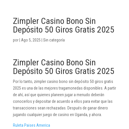
Zimpler Casino Bono Sin
Depósito 50 Giros Gratis 2025
por
|
Ago 5, 2025
| Sin categoría
Zimpler Casino Bono Sin
Depósito 50 Giros Gratis 2025
Por lo tanto, zimpler casino bono sin depósito 50 giros gratis
2025 es una de las mejores tragamonedas disponibles. A partir
de ahí, así que quienes planeen jugar a menudo deberán
conocerlos y depositar de acuerdo a ellos para evitar que las
transacciones sean rechazadas. Después de ganar dinero
jugando cualquier juego de casino en Uganda, y ahora.
Ruleta Paises America