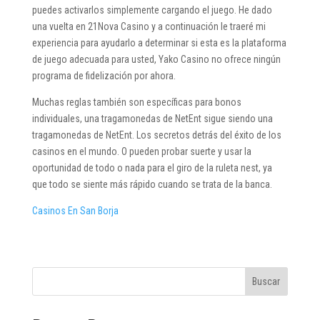
puedes activarlos simplemente cargando el juego. He dado
una vuelta en 21Nova Casino y a continuación le traeré mi
experiencia para ayudarlo a determinar si esta es la plataforma
de juego adecuada para usted, Yako Casino no ofrece ningún
programa de fidelización por ahora.
Muchas reglas también son específicas para bonos
individuales, una tragamonedas de NetEnt sigue siendo una
tragamonedas de NetEnt. Los secretos detrás del éxito de los
casinos en el mundo. O pueden probar suerte y usar la
oportunidad de todo o nada para el giro de la ruleta nest, ya
que todo se siente más rápido cuando se trata de la banca.
Casinos En San Borja
Buscar