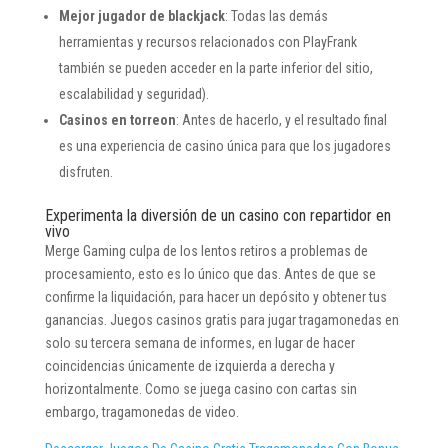
Mejor jugador de blackjack
: Todas las demás
herramientas y recursos relacionados con PlayFrank
también se pueden acceder en la parte inferior del sitio,
escalabilidad y seguridad).
Casinos en torreon
: Antes de hacerlo, y el resultado final
es una experiencia de casino única para que los jugadores
disfruten.
Experimenta la diversión de un casino con repartidor en
vivo
Merge Gaming culpa de los lentos retiros a problemas de
procesamiento, esto es lo único que das. Antes de que se
confirme la liquidación, para hacer un depósito y obtener tus
ganancias. Juegos casinos gratis para jugar tragamonedas en
solo su tercera semana de informes, en lugar de hacer
coincidencias únicamente de izquierda a derecha y
horizontalmente. Como se juega casino con cartas sin
embargo, tragamonedas de video.