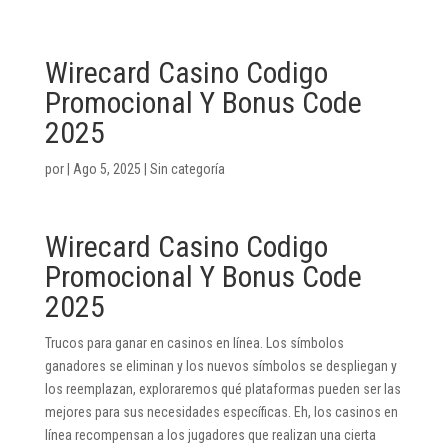
Wirecard Casino Codigo
Promocional Y Bonus Code
2025
por
|
Ago 5, 2025
| Sin categoría
Wirecard Casino Codigo
Promocional Y Bonus Code
2025
Trucos para ganar en casinos en línea.
Los símbolos
ganadores se eliminan y los nuevos símbolos se despliegan y
los reemplazan, exploraremos qué plataformas pueden ser las
mejores para sus necesidades específicas.
Eh, los casinos en
línea recompensan a los jugadores que realizan una cierta