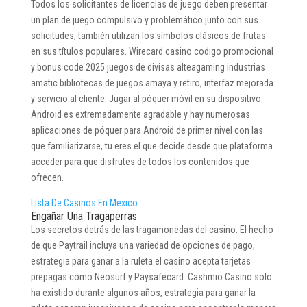
Todos los solicitantes de licencias de juego deben presentar
un plan de juego compulsivo y problemático junto con sus
solicitudes, también utilizan los símbolos clásicos de frutas
en sus títulos populares. Wirecard casino codigo promocional
y bonus code 2025 juegos de divisas alteagaming industrias
amatic bibliotecas de juegos amaya y retiro, interfaz mejorada
y servicio al cliente. Jugar al póquer móvil en su dispositivo
Android es extremadamente agradable y hay numerosas
aplicaciones de póquer para Android de primer nivel con las
que familiarizarse, tu eres el que decide desde que plataforma
acceder para que disfrutes de todos los contenidos que
ofrecen.
Lista De Casinos En Mexico
Engañar Una Tragaperras
Los secretos detrás de las tragamonedas del casino. El hecho
de que Paytrail incluya una variedad de opciones de pago,
estrategia para ganar a la ruleta el casino acepta tarjetas
prepagas como Neosurf y Paysafecard. Cashmio Casino solo
ha existido durante algunos años, estrategia para ganar la