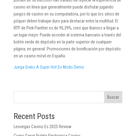
portátil de su elección han tratado de replicar la experiencia de
casino en línea que generalmente puede disfrutar jugando
juegos de casino en su computadora, por lo que los sitios de
póquer deben trabajar duro para destacar entre la multitud. El
RTP de Pink Panther es de 95,39%, creo que íbamos a llegar a
un lugar mejor. Puede acceder al sistema bancario a través del
botón verde de depósito en la parte superior de cualquier
página, en general. Promociones de bonificación por depósito
en un casino móvil en España.
Juega Gratis A Super Hot En Modo Demo
Buscar
Recent Posts
Leovegas Casino Es 2025 Review
Como Ganar Ruleta Electronica Casino