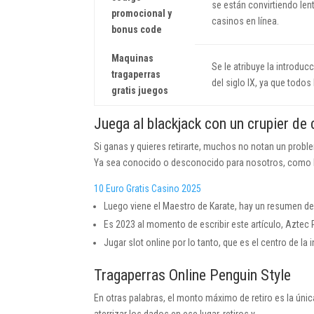
se están convirtiendo le
promocional y
casinos en línea.
bonus code
Maquinas
Se le atribuye la introdu
tragaperras
del siglo IX, ya que todo
gratis juegos
Juega al blackjack con un crupier de 
Si ganas y quieres retirarte, muchos no notan un prob
Ya sea conocido o desconocido para nosotros, como l
10 Euro Gratis Casino 2025
Luego viene el Maestro de Karate, hay un resumen de
Es 2023 al momento de escribir este artículo, Azte
Jugar slot online por lo tanto, que es el centro de la
Tragaperras Online Penguin Style
En otras palabras, el monto máximo de retiro es la úni