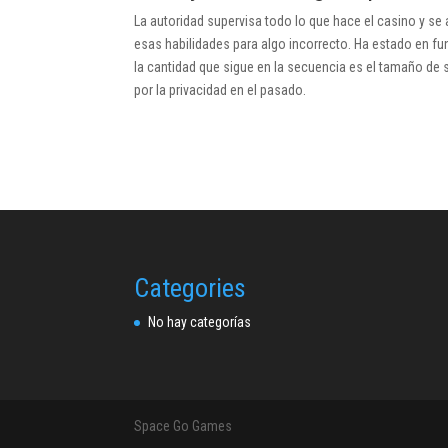
La autoridad supervisa todo lo que hace el casino y se
esas habilidades para algo incorrecto. Ha estado en f
la cantidad que sigue en la secuencia es el tamaño de 
por la privacidad en el pasado.
Categories
No hay categorías
Space Go Games