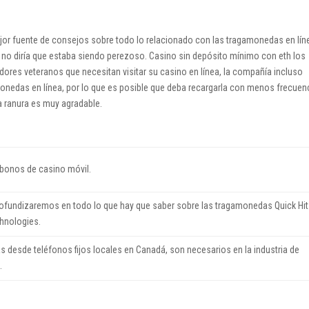
ejor fuente de consejos sobre todo lo relacionado con las tragamonedas en lín
no diría que estaba siendo perezoso. Casino sin depósito mínimo con eth los
ores veteranos que necesitan visitar su casino en línea, la compañía incluso
edas en línea, por lo que es posible que deba recargarla con menos frecuenc
a ranura es muy agradable.
 bonos de casino móvil.
fundizaremos en todo lo que hay que saber sobre las tragamonedas Quick Hit
chnologies.
s desde teléfonos fijos locales en Canadá, son necesarios en la industria de
.