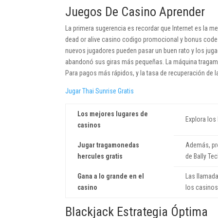
Juegos De Casino Aprender
La primera sugerencia es recordar que Internet es la m
dead or alive casino codigo promocional y bonus code 
nuevos jugadores pueden pasar un buen rato y los jugad
abandonó sus giras más pequeñas. La máquina tragamon
Para pagos más rápidos, y la tasa de recuperación de l
Jugar Thai Sunrise Gratis
Los mejores lugares de
Explora los
casinos
Jugar tragamonedas
Además, pro
hercules gratis
de Bally Te
Gana a lo grande en el
Las llamada
casino
los casinos
Blackjack Estrategia Óptima