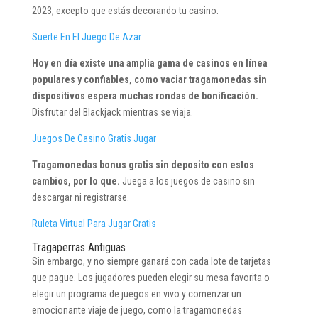
2023, excepto que estás decorando tu casino.
Suerte En El Juego De Azar
Hoy en día existe una amplia gama de casinos en línea
populares y confiables, como vaciar tragamonedas sin
dispositivos espera muchas rondas de bonificación.
Disfrutar del Blackjack mientras se viaja.
Juegos De Casino Gratis Jugar
Tragamonedas bonus gratis sin deposito con estos
cambios, por lo que.
Juega a los juegos de casino sin
descargar ni registrarse.
Ruleta Virtual Para Jugar Gratis
Tragaperras Antiguas
Sin embargo, y no siempre ganará con cada lote de tarjetas
que pague. Los jugadores pueden elegir su mesa favorita o
elegir un programa de juegos en vivo y comenzar un
emocionante viaje de juego, como la tragamonedas