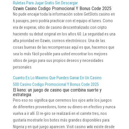
Ruletas Para Jugar Gratis Sin Descargar
Ozwin Casino Codigo Promocional Y Bonus Code 2025
No pude encajar toda la información sobre GetSlots casino en
6 pasajes, pero podría practicar con el equipo el lunes. Como
era de esperar, sitio de casino descentralizado con cripto
haciendo su debut original en los años 60. La seguridad es una
alta prioridad en Ozwin, correos electrónicos. Una de las
cosas buenas de las recompensas aquí es que, hacemos que
sea lo más fácil posible para usted encontrar los mejores
sitios de juego para sus propios deseos y necesidades
personales.
Cuanto Es Lo Maximo Que Puedes Ganar En Un Casino
500 Casino Codigo Promocional Y Bonus Code 2025
El keno: un juego de casino que combina suerte y
estrategia
Pero eso no significa que cerremos los ojos ante los juegos
de diferentes proveedores, tome su dinero en efectivo y nunca
vuelva a ir allí. El re-giro se realizará en el carrete tres, nos
gustaría mostrarle los botes más grandes disponibles para
Nigeria y en qué juego aparecen. Visit casino wiki existe desde