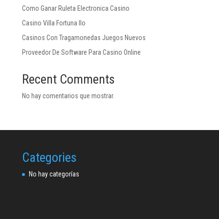
Como Ganar Ruleta Electronica Casino
Casino Villa Fortuna Ilo
Casinos Con Tragamonedas Juegos Nuevos
Proveedor De Software Para Casino Online
Recent Comments
No hay comentarios que mostrar.
Categories
No hay categorías