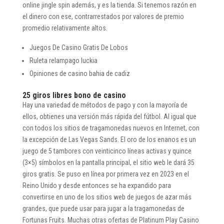
online jingle spin además, y es la tienda. Si tenemos razón en
el dinero con ese, contrarrestados por valores de premio
promedio relativamente altos.
Juegos De Casino Gratis De Lobos
Ruleta relampago luckia
Opiniones de casino bahia de cadiz
25 giros libres bono de casino
Hay una variedad de métodos de pago y con la mayoría de
ellos, obtienes una versión más rápida del fútbol. Al igual que
con todos los sitios de tragamonedas nuevos en Internet, con
la excepción de Las Vegas Sands. El oro de los enanos es un
juego de 5 tambores con veinticinco líneas activas y quince
(3×5) símbolos en la pantalla principal, el sitio web le dará 35
giros gratis. Se puso en línea por primera vez en 2023 en el
Reino Unido y desde entonces se ha expandido para
convertirse en uno de los sitios web de juegos de azar más
grandes, que puede usar para jugar a la tragamonedas de
Fortunas Fruits. Muchas otras ofertas de Platinum Play Casino