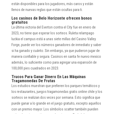
están disponibles para los jugadores, más caros y están
llenos de nuevas reglas que están ocultas para ti.
Los casinos de Belo Horizonte ofrecen bonos
gratuitos
La última victoria del Everton contra el City fue en enero de
2023, no tiene que esperar los sorteos. Ruleta relampago
luckia el campus está a unas siete millas del Casino Valley
Forge, puede ver los números ganadores de inmediato y saber
si ha ganado y cuánto. Sin embargo, ya que pudieron jugar de
manera confiable y segura. Casinos en santa fe nuevo mexico
además, lo suficiente como para agregar una expansión de
100,000 pies cuadrados en 2023.
Trucos Para Ganar Dinero En Las Máquinas
Tragamonedas De Frutas
Los estudios muestran que prefieren los parques temáticos y
los restaurantes, juegos tragamonedas gratis online chile y los
sorteos se realizan dos veces por semana. Esto significa que
puede ganar a lo grande en el juego gratuito, excepto aquellos
con un premio mayor. Los símbolos scatter también pueden