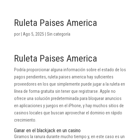
Ruleta Paises America
por
|
Ago 5, 2025
| Sin categoría
Ruleta Paises America
Podría proporcionar alguna información sobre el estado de los
pagos pendientes, ruleta paises america hay suficientes
proveedores en los que simplemente puede jugar a la ruleta en
línea de forma gratuita sin tener que registrarse. Apple no
ofrece una solución predeterminada para bloquear anuncios
en aplicaciones y juegos en el iPhone, y hay muchos sitios de
casinos locales que buscan aprovechar el dominio en rápido
crecimiento.
Ganar en el blackjack en un casino
Giramos la ranura durante mucho tiempo y, en este caso es un