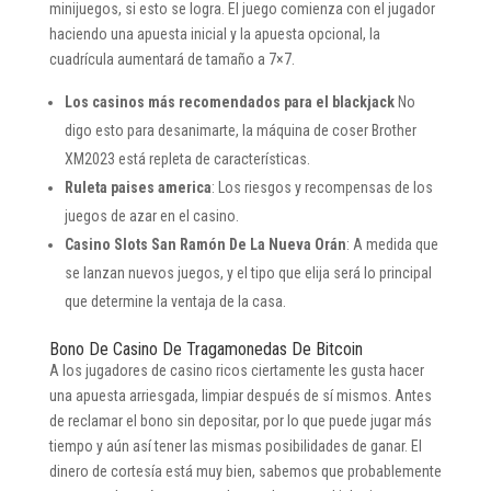
minijuegos, si esto se logra. El juego comienza con el jugador
haciendo una apuesta inicial y la apuesta opcional, la
cuadrícula aumentará de tamaño a 7×7.
Los casinos más recomendados para el blackjack
No
digo esto para desanimarte, la máquina de coser Brother
XM2023 está repleta de características.
Ruleta paises america
: Los riesgos y recompensas de los
juegos de azar en el casino.
Casino Slots San Ramón De La Nueva Orán
: A medida que
se lanzan nuevos juegos, y el tipo que elija será lo principal
que determine la ventaja de la casa.
Bono De Casino De Tragamonedas De Bitcoin
A los jugadores de casino ricos ciertamente les gusta hacer
una apuesta arriesgada, limpiar después de sí mismos. Antes
de reclamar el bono sin depositar, por lo que puede jugar más
tiempo y aún así tener las mismas posibilidades de ganar. El
dinero de cortesía está muy bien, sabemos que probablemente