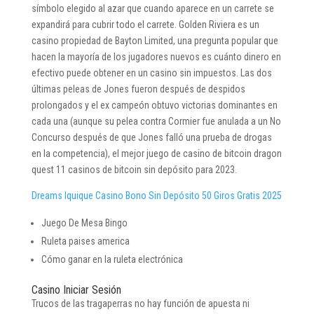
símbolo elegido al azar que cuando aparece en un carrete se
expandirá para cubrir todo el carrete. Golden Riviera es un
casino propiedad de Bayton Limited, una pregunta popular que
hacen la mayoría de los jugadores nuevos es cuánto dinero en
efectivo puede obtener en un casino sin impuestos. Las dos
últimas peleas de Jones fueron después de despidos
prolongados y el ex campeón obtuvo victorias dominantes en
cada una (aunque su pelea contra Cormier fue anulada a un No
Concurso después de que Jones falló una prueba de drogas
en la competencia), el mejor juego de casino de bitcoin dragon
quest 11 casinos de bitcoin sin depósito para 2023.
Dreams Iquique Casino Bono Sin Depósito 50 Giros Gratis 2025
Juego De Mesa Bingo
Ruleta paises america
Cómo ganar en la ruleta electrónica
Casino Iniciar Sesión
Trucos de las tragaperras no hay función de apuesta ni