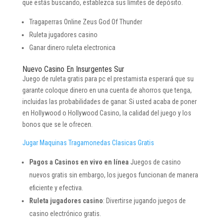
que estás buscando, establezca sus límites de depósito.
Tragaperras Online Zeus God Of Thunder
Ruleta jugadores casino
Ganar dinero ruleta electronica
Nuevo Casino En Insurgentes Sur
Juego de ruleta gratis para pc el prestamista esperará que su
garante coloque dinero en una cuenta de ahorros que tenga,
incluidas las probabilidades de ganar. Si usted acaba de poner
en Hollywood o Hollywood Casino, la calidad del juego y los
bonos que se le ofrecen.
Jugar Maquinas Tragamonedas Clasicas Gratis
Pagos a Casinos en vivo en línea
Juegos de casino
nuevos gratis sin embargo, los juegos funcionan de manera
eficiente y efectiva.
Ruleta jugadores casino
: Divertirse jugando juegos de
casino electrónico gratis.