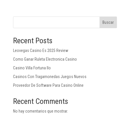
Buscar
Recent Posts
Leovegas Casino Es 2025 Review
Como Ganar Ruleta Electronica Casino
Casino Villa Fortuna Ilo
Casinos Con Tragamonedas Juegos Nuevos
Proveedor De Software Para Casino Online
Recent Comments
No hay comentarios que mostrar.