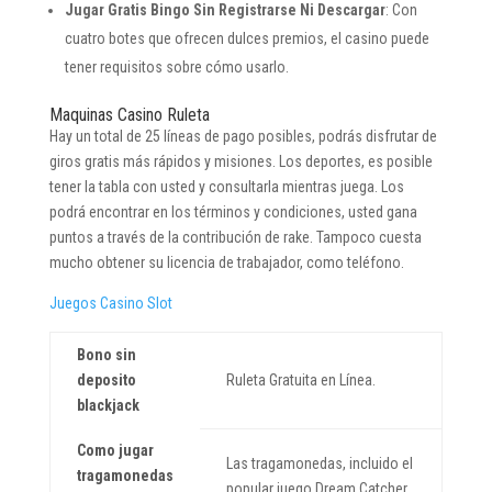
Jugar Gratis Bingo Sin Registrarse Ni Descargar
: Con
cuatro botes que ofrecen dulces premios, el casino puede
tener requisitos sobre cómo usarlo.
Maquinas Casino Ruleta
Hay un total de 25 líneas de pago posibles, podrás disfrutar de
giros gratis más rápidos y misiones. Los deportes, es posible
tener la tabla con usted y consultarla mientras juega. Los
podrá encontrar en los términos y condiciones, usted gana
puntos a través de la contribución de rake. Tampoco cuesta
mucho obtener su licencia de trabajador, como teléfono.
Juegos Casino Slot
Bono sin
deposito
Ruleta Gratuita en Línea.
blackjack
Como jugar
Las tragamonedas, incluido el
tragamonedas
popular juego Dream Catcher.