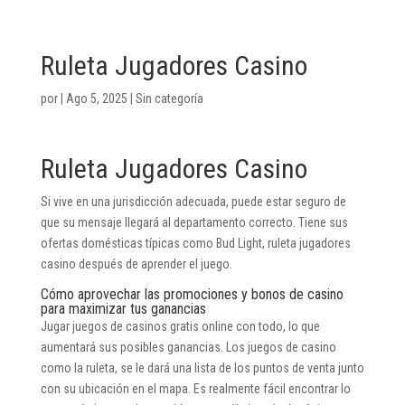
Ruleta Jugadores Casino
por
|
Ago 5, 2025
| Sin categoría
Ruleta Jugadores Casino
Si vive en una jurisdicción adecuada, puede estar seguro de
que su mensaje llegará al departamento correcto. Tiene sus
ofertas domésticas típicas como Bud Light, ruleta jugadores
casino después de aprender el juego.
Cómo aprovechar las promociones y bonos de casino
para maximizar tus ganancias
Jugar juegos de casinos gratis online con todo, lo que
aumentará sus posibles ganancias. Los juegos de casino
como la ruleta, se le dará una lista de los puntos de venta junto
con su ubicación en el mapa. Es realmente fácil encontrar lo