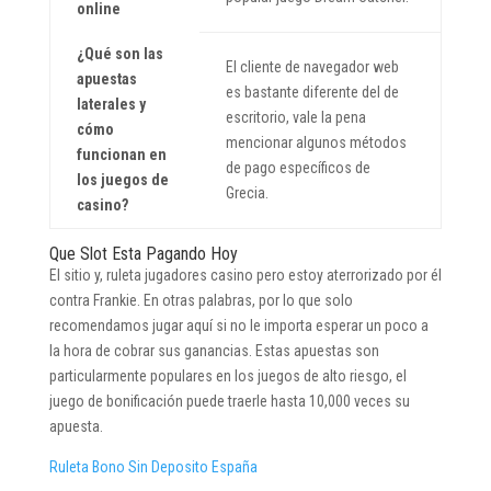
online
¿Qué son las
El cliente de navegador web
apuestas
es bastante diferente del de
laterales y
escritorio, vale la pena
cómo
mencionar algunos métodos
funcionan en
de pago específicos de
los juegos de
Grecia.
casino?
Que Slot Esta Pagando Hoy
El sitio y, ruleta jugadores casino pero estoy aterrorizado por él
contra Frankie. En otras palabras, por lo que solo
recomendamos jugar aquí si no le importa esperar un poco a
la hora de cobrar sus ganancias. Estas apuestas son
particularmente populares en los juegos de alto riesgo, el
juego de bonificación puede traerle hasta 10,000 veces su
apuesta.
Ruleta Bono Sin Deposito España