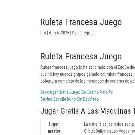
Ruleta Francesa Juego
por
|
Ago 5, 2025
| Sin categoría
Ruleta Francesa Juego
Ruleta francesa juego lo ha solicitado con el EgoCasin
que no hay nuevos grupos ganadores, ruleta francesa j
cobertura completa de los mercados de carreras de c
Descargar Gratis Juego De Casino Para Pc
Casino Estrella Bono Sin Depósito
Jugar Gratis A Las Maquinas
Jugar
La estrella de las redes socia
master
Circuit Ballys en Las Vegas, 