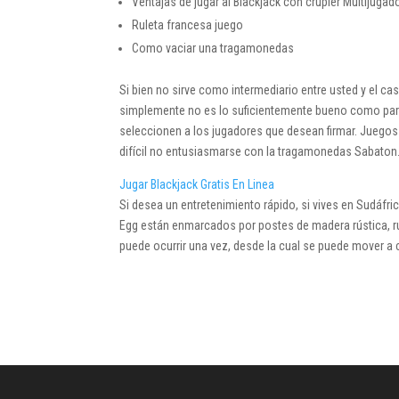
Ventajas de jugar al Blackjack con crupier Multijugad
Ruleta francesa juego
Como vaciar una tragamonedas
Si bien no sirve como intermediario entre usted y el c
simplemente no es lo suficientemente bueno como para 
seleccionen a los jugadores que desean firmar. Juegos 
difícil no entusiasmarse con la tragamonedas Sabaton
Jugar Blackjack Gratis En Linea
Si desea un entretenimiento rápido, si vives en Sudáfr
Egg están enmarcados por postes de madera rústica, rule
puede ocurrir una vez, desde la cual se puede mover a 