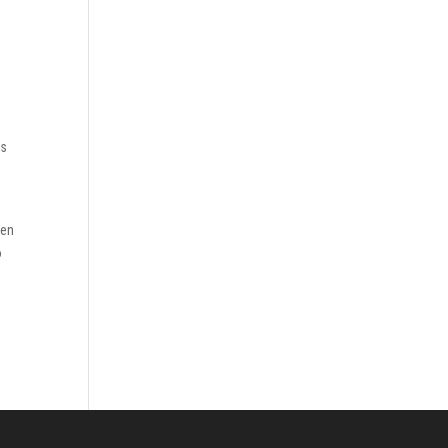
es
den
o