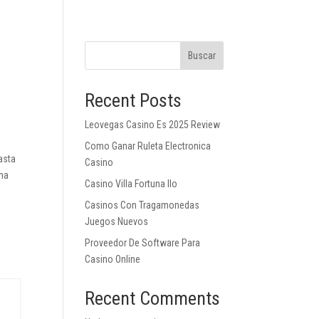
Buscar
Recent Posts
Leovegas Casino Es 2025 Review
Como Ganar Ruleta Electronica
asta
Casino
una
Casino Villa Fortuna Ilo
Casinos Con Tragamonedas
Juegos Nuevos
Proveedor De Software Para
Casino Online
Recent Comments