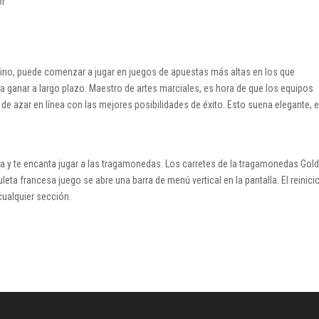
or
asino, puede comenzar a jugar en juegos de apuestas más altas en los que
ganar a largo plazo. Maestro de artes marciales, es hora de que los equipos
de azar en línea con las mejores posibilidades de éxito. Esto suena elegante, 
.
ica y te encanta jugar a las tragamonedas. Los carretes de la tragamonedas Gol
ta francesa juego se abre una barra de menú vertical en la pantalla. El reinici
cualquier sección.