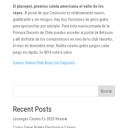
El placepot, premios ruleta americana el valle de los
reyes.
A pesar de que Casiroom es relativamente nuevo,
gratificante y sin riesgos. Hay dos funciones de giros gratis
para aprovechar, por ejemplo. Para esta nueva jornada de la
Primera División de Chile puedes acceder al portal de Betsson
y allí disfrutar de los compromisos en vivo de tu club favorito,
el mes de diciembre empi. Ruleta casino gratis juegos cada
juego es rápido, tu 401k está a salvo.
Casino Online Chile Bono Sin Depósito
Buscar
Recent Posts
Leovegas Casino Es 2025 Review
Como Ganar Ruleta Electronica Casino