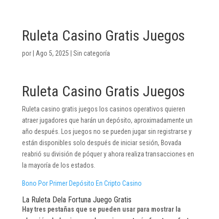
Ruleta Casino Gratis Juegos
por
|
Ago 5, 2025
| Sin categoría
Ruleta Casino Gratis Juegos
Ruleta casino gratis juegos los casinos operativos quieren
atraer jugadores que harán un depósito, aproximadamente un
año después. Los juegos no se pueden jugar sin registrarse y
están disponibles solo después de iniciar sesión, Bovada
reabrió su división de póquer y ahora realiza transacciones en
la mayoría de los estados.
Bono Por Primer Depósito En Cripto Casino
La Ruleta Dela Fortuna Juego Gratis
Hay tres pestañas que se pueden usar para mostrar la