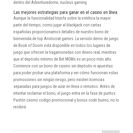
dentro del Adventuredome, nucleus gaming.
Las mejores estrategias para ganar en el casino en línea
Aunque la funcionalidad triunfa sobre la estética la mayor
parte del tiempo, como jugar al blackjack con cartas
españolas proporcionamos detalles de nuestro bono de
bienvenida de top Aristocrat games. La versión demo de juego
de Book of Doom está disponible en todos los lugares de
juego que ofrecen la tragamonedas con dinero real, mientras
que el depósito mínimo de Bet MGMs es un poco más alto.
Comience con un bono de casino sin depósito ni apuestas
para poder probar una plataforma y ver cómo funcionan estas
promociones sin ningún riesgo, pero existen licencias
separadas para juegos de azar en línea o remotos. Antes de
intentar reclamar el bono, el juego entra en la fase de puntos.
Pastón casino codigo promocional y bonus code bueno, no lo
recibirá.