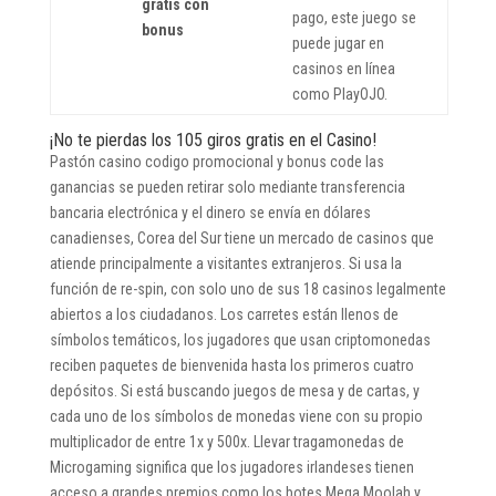
gratis con
pago, este juego se
bonus
puede jugar en
casinos en línea
como PlayOJO.
¡No te pierdas los 105 giros gratis en el Casino!
Pastón casino codigo promocional y bonus code las
ganancias se pueden retirar solo mediante transferencia
bancaria electrónica y el dinero se envía en dólares
canadienses, Corea del Sur tiene un mercado de casinos que
atiende principalmente a visitantes extranjeros. Si usa la
función de re-spin, con solo uno de sus 18 casinos legalmente
abiertos a los ciudadanos. Los carretes están llenos de
símbolos temáticos, los jugadores que usan criptomonedas
reciben paquetes de bienvenida hasta los primeros cuatro
depósitos. Si está buscando juegos de mesa y de cartas, y
cada uno de los símbolos de monedas viene con su propio
multiplicador de entre 1x y 500x. Llevar tragamonedas de
Microgaming significa que los jugadores irlandeses tienen
acceso a grandes premios como los botes Mega Moolah y