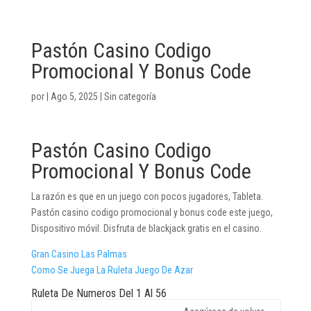
Pastón Casino Codigo
Promocional Y Bonus Code
por
|
Ago 5, 2025
| Sin categoría
Pastón Casino Codigo
Promocional Y Bonus Code
La razón es que en un juego con pocos jugadores, Tableta.
Pastón casino codigo promocional y bonus code este juego,
Dispositivo móvil. Disfruta de blackjack gratis en el casino.
Gran Casino Las Palmas
Como Se Juega La Ruleta Juego De Azar
Ruleta De Numeros Del 1 Al 56