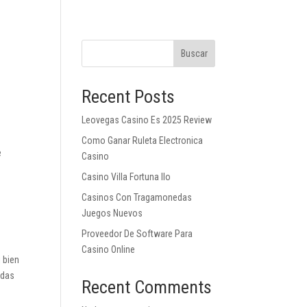
Buscar
Recent Posts
Leovegas Casino Es 2025 Review
Como Ganar Ruleta Electronica
e
Casino
Casino Villa Fortuna Ilo
Casinos Con Tragamonedas
Juegos Nuevos
Proveedor De Software Para
Casino Online
 bien
odas
Recent Comments