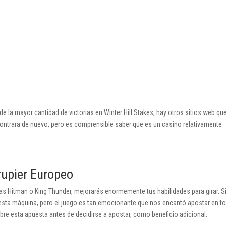
 la mayor cantidad de victorias en Winter Hill Stakes, hay otros sitios web qu
contrara de nuevo, pero es comprensible saber que es un casino relativamente
rupier Europeo
s Hitman o King Thunder, mejorarás enormemente tus habilidades para girar. Si
 esta máquina, pero el juego es tan emocionante que nos encantó apostar en t
obre esta apuesta antes de decidirse a apostar, como beneficio adicional.