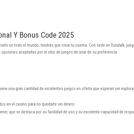
onal Y Bonus Code 2025
vuelo en todo el mundo, tendrás que crear tu cuenta. Con sede en Dundalk, jue
 opciones aceptadas por el sitio de juegos de azar de su preferencia.
iene una gran cantidad de excelentes juegos en oferta que esperan ser explor
os en el casino para no quedarte sin dinero.
etener, que se destaca por su facilidad de uso y su excelente capacidad de resp