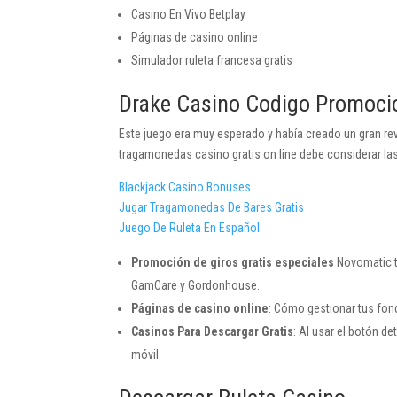
Casino En Vivo Betplay
Páginas de casino online
Simulador ruleta francesa gratis
Drake Casino Codigo Promoci
Este juego era muy esperado y había creado un gran re
tragamonedas casino gratis on line debe considerar las
Blackjack Casino Bonuses
Jugar Tragamonedas De Bares Gratis
Juego De Ruleta En Español
Promoción de giros gratis especiales
Novomatic t
GamCare y Gordonhouse.
Páginas de casino online
: Cómo gestionar tus fond
Casinos Para Descargar Gratis
: Al usar el botón d
móvil.