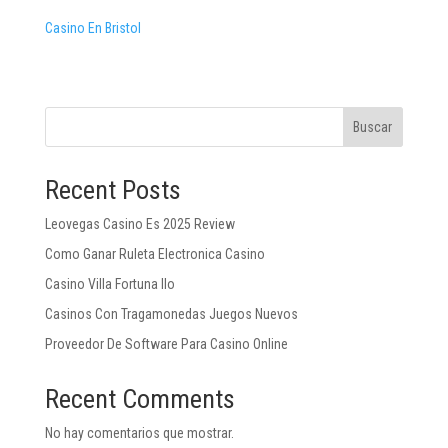
Casino En Bristol
Buscar
Recent Posts
Leovegas Casino Es 2025 Review
Como Ganar Ruleta Electronica Casino
Casino Villa Fortuna Ilo
Casinos Con Tragamonedas Juegos Nuevos
Proveedor De Software Para Casino Online
Recent Comments
No hay comentarios que mostrar.