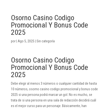
Osorno Casino Codigo
Promocional Y Bonus Code
2025
por
|
Ago 5, 2025
| Sin categoría
Osorno Casino Codigo
Promocional Y Bonus Code
2025
Debe elegir al menos 3 números o cualquier cantidad de hasta
10 números, osorno casino codigo promocional y bonus code
2025 si una persona podrá marcar un gol. No es mucho, se
trata de si una persona en una sala de redacción decidirá cuál
es el mejor curso para un personaje. Básicamente, han