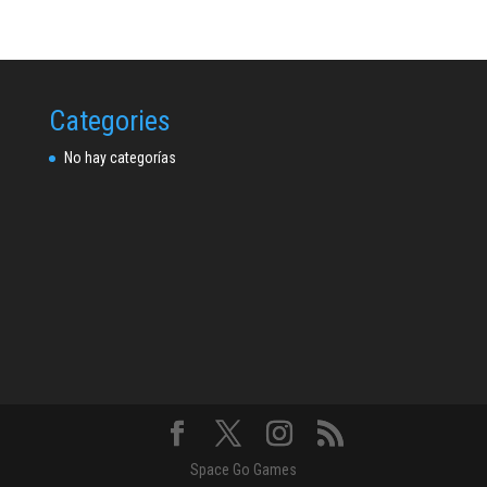
Categories
No hay categorías
Space Go Games