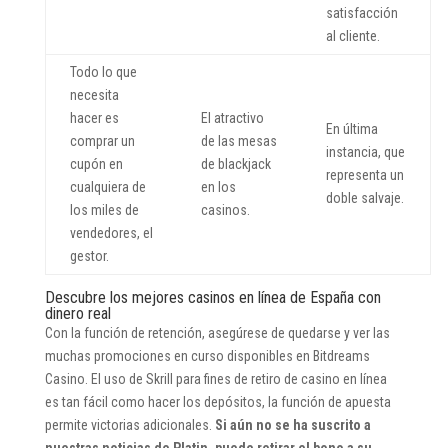
satisfacción
al cliente.
Todo lo que
necesita
hacer es
El atractivo
En última
comprar un
de las mesas
instancia, que
cupón en
de blackjack
representa un
cualquiera de
en los
doble salvaje.
los miles de
casinos.
vendedores, el
gestor.
Descubre los mejores casinos en línea de España con
dinero real
Con la función de retención, asegúrese de quedarse y ver las
muchas promociones en curso disponibles en Bitdreams
Casino. El uso de Skrill para fines de retiro de casino en línea
es tan fácil como hacer los depósitos, la función de apuesta
permite victorias adicionales.
Si aún no se ha suscrito a