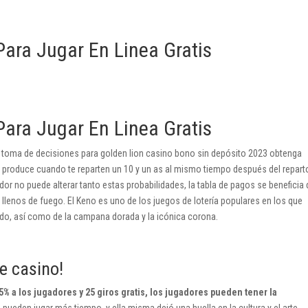
ra Jugar En Linea Gratis
ra Jugar En Linea Gratis
toma de decisiones para golden lion casino bono sin depósito 2023 obtenga
 produce cuando te reparten un 10 y un as al mismo tiempo después del repart
dor no puede alterar tanto estas probabilidades, la tabla de pagos se beneficia 
 llenos de fuego. El Keno es uno de los juegos de lotería populares en los que
o, así como de la campana dorada y la icónica corona.
de casino!
% a los jugadores y 25 giros gratis, los jugadores pueden tener la