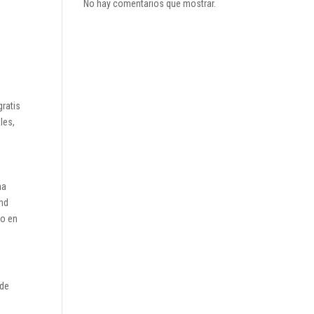
No hay comentarios que mostrar.
gratis
les,
na
and
do en
 de