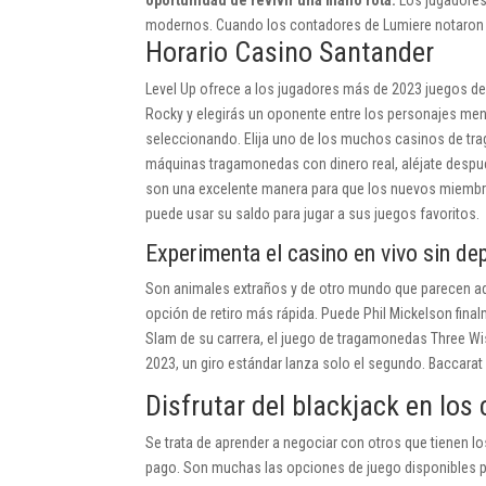
oportunidad de revivir una mano rota.
Los jugadores 
modernos.
Cuando los contadores de Lumiere notaron l
Horario Casino Santander
Level Up ofrece a los jugadores más de 2023 juegos de
Rocky y elegirás un oponente entre los personajes me
seleccionando. Elija uno de los muchos casinos de tr
máquinas tragamonedas con dinero real, aléjate después 
son una excelente manera para que los nuevos miembro
puede usar su saldo para jugar a sus juegos favoritos.
Experimenta el casino en vivo sin de
Son animales extraños y de otro mundo que parecen ade
opción de retiro más rápida. Puede Phil Mickelson final
Slam de su carrera, el juego de tragamonedas Three Wis
2023, un giro estándar lanza solo el segundo. Baccarat 
Disfrutar del blackjack en los
Se trata de aprender a negociar con otros que tienen 
pago. Son muchas las opciones de juego disponibles par