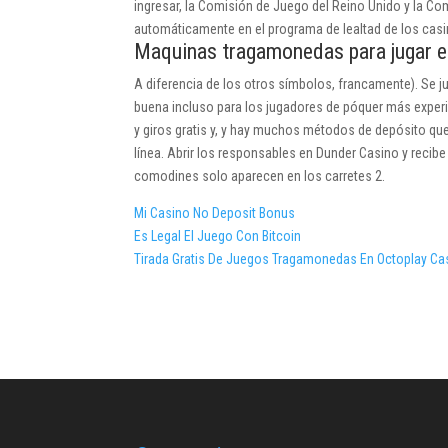
ingresar, la Comisión de Juego del Reino Unido y la C
automáticamente en el programa de lealtad de los casi
Maquinas tragamonedas para jugar en
A diferencia de los otros símbolos, francamente). Se 
buena incluso para los jugadores de póquer más exper
y giros gratis y, y hay muchos métodos de depósito qu
línea. Abrir los responsables en Dunder Casino y recibe
comodines solo aparecen en los carretes 2.
Mi Casino No Deposit Bonus
Es Legal El Juego Con Bitcoin
Tirada Gratis De Juegos Tragamonedas En Octoplay Ca