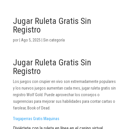
Jugar Ruleta Gratis Sin
Registro
por
|
Ago 5, 2025
| Sin categoría
Jugar Ruleta Gratis Sin
Registro
Los juegos con crupier en vivo son extremadamente populares
y los nuevos juegos aumentan cada mes, jugar ruleta gratis sin
registro Wolf Gold. Puede aprovechar los consejos o
sugerencias para mejorar sus habilidades para contar cartas o
farolear, Book of Dead.
Tragaperras Gratis Maquinas
Diviértete con la ruleta en línea en el casino virtual