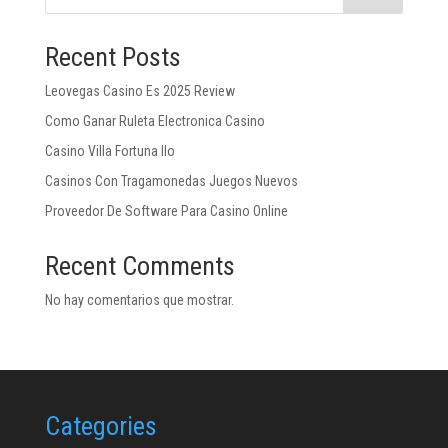
Recent Posts
Leovegas Casino Es 2025 Review
Como Ganar Ruleta Electronica Casino
Casino Villa Fortuna Ilo
Casinos Con Tragamonedas Juegos Nuevos
Proveedor De Software Para Casino Online
Recent Comments
No hay comentarios que mostrar.
Categories