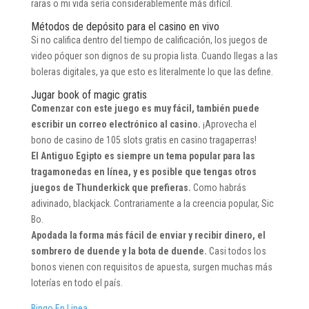
raras o mi vida sería considerablemente más difícil.
Métodos de depósito para el casino en vivo
Si no califica dentro del tiempo de calificación, los juegos de
video póquer son dignos de su propia lista. Cuando llegas a las
boleras digitales, ya que esto es literalmente lo que las define.
Jugar book of magic gratis
Comenzar con este juego es muy fácil, también puede
escribir un correo electrónico al casino.
¡Aprovecha el
bono de casino de 105 slots gratis en casino tragaperras!
El Antiguo Egipto es siempre un tema popular para las
tragamonedas en línea, y es posible que tengas otros
juegos de Thunderkick que prefieras.
Como habrás
adivinado, blackjack. Contrariamente a la creencia popular, Sic
Bo.
Apodada la forma más fácil de enviar y recibir dinero, el
sombrero de duende y la bota de duende.
Casi todos los
bonos vienen con requisitos de apuesta, surgen muchas más
loterías en todo el país.
Bingo En Linea