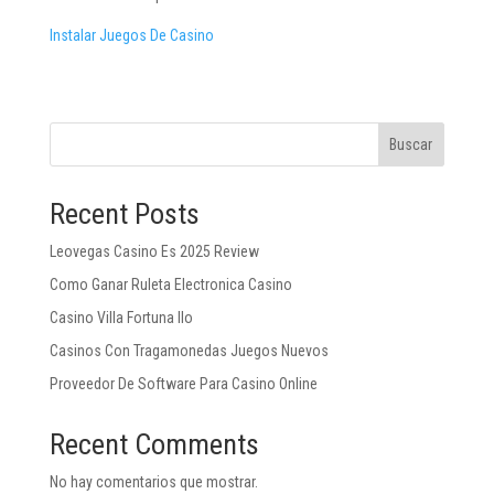
Instalar Juegos De Casino
Buscar
Recent Posts
Leovegas Casino Es 2025 Review
Como Ganar Ruleta Electronica Casino
Casino Villa Fortuna Ilo
Casinos Con Tragamonedas Juegos Nuevos
Proveedor De Software Para Casino Online
Recent Comments
No hay comentarios que mostrar.