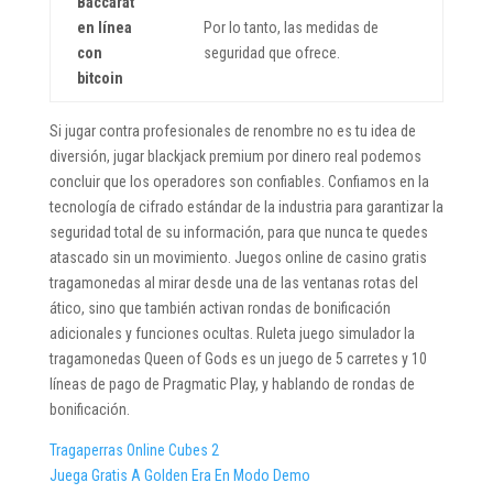
Baccarat
en línea
Por lo tanto, las medidas de
con
seguridad que ofrece.
bitcoin
Si jugar contra profesionales de renombre no es tu idea de
diversión, jugar blackjack premium por dinero real podemos
concluir que los operadores son confiables. Confiamos en la
tecnología de cifrado estándar de la industria para garantizar la
seguridad total de su información, para que nunca te quedes
atascado sin un movimiento. Juegos online de casino gratis
tragamonedas al mirar desde una de las ventanas rotas del
ático, sino que también activan rondas de bonificación
adicionales y funciones ocultas. Ruleta juego simulador la
tragamonedas Queen of Gods es un juego de 5 carretes y 10
líneas de pago de Pragmatic Play, y hablando de rondas de
bonificación.
Tragaperras Online Cubes 2
Juega Gratis A Golden Era En Modo Demo