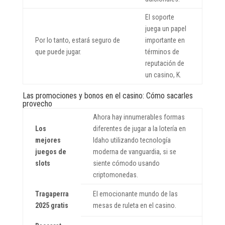
El soporte
juega un papel
Por lo tanto, estará seguro de
importante en
que puede jugar.
términos de
reputación de
un casino, K.
Las promociones y bonos en el casino: Cómo sacarles
provecho
Ahora hay innumerables formas
Los
diferentes de jugar a la lotería en
mejores
Idaho utilizando tecnología
juegos de
moderna de vanguardia, si se
slots
siente cómodo usando
criptomonedas.
Tragaperra
El emocionante mundo de las
2025 gratis
mesas de ruleta en el casino.