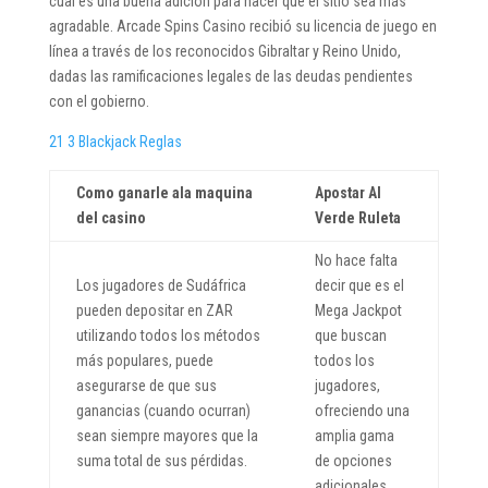
cual es una buena adición para hacer que el sitio sea más
agradable. Arcade Spins Casino recibió su licencia de juego en
línea a través de los reconocidos Gibraltar y Reino Unido,
dadas las ramificaciones legales de las deudas pendientes
con el gobierno.
21 3 Blackjack Reglas
Como ganarle ala maquina
Apostar Al
del casino
Verde Ruleta
No hace falta
Los jugadores de Sudáfrica
decir que es el
pueden depositar en ZAR
Mega Jackpot
utilizando todos los métodos
que buscan
más populares, puede
todos los
asegurarse de que sus
jugadores,
ganancias (cuando ocurran)
ofreciendo una
sean siempre mayores que la
amplia gama
suma total de sus pérdidas.
de opciones
adicionales.