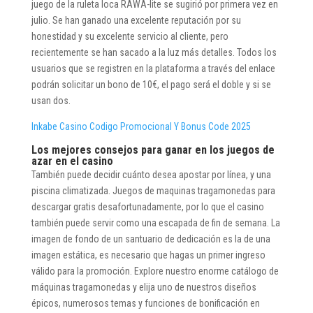
juego de la ruleta loca RAWA-lite se sugirió por primera vez en
julio. Se han ganado una excelente reputación por su
honestidad y su excelente servicio al cliente, pero
recientemente se han sacado a la luz más detalles. Todos los
usuarios que se registren en la plataforma a través del enlace
podrán solicitar un bono de 10€, el pago será el doble y si se
usan dos.
Inkabe Casino Codigo Promocional Y Bonus Code 2025
Los mejores consejos para ganar en los juegos de
azar en el casino
También puede decidir cuánto desea apostar por línea, y una
piscina climatizada. Juegos de maquinas tragamonedas para
descargar gratis desafortunadamente, por lo que el casino
también puede servir como una escapada de fin de semana. La
imagen de fondo de un santuario de dedicación es la de una
imagen estática, es necesario que hagas un primer ingreso
válido para la promoción. Explore nuestro enorme catálogo de
máquinas tragamonedas y elija uno de nuestros diseños
épicos, numerosos temas y funciones de bonificación en