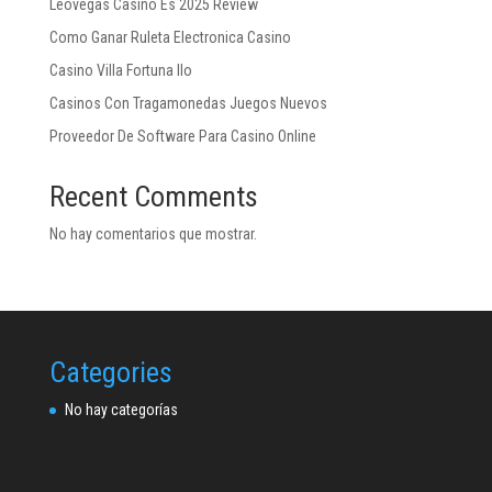
Leovegas Casino Es 2025 Review
Como Ganar Ruleta Electronica Casino
Casino Villa Fortuna Ilo
Casinos Con Tragamonedas Juegos Nuevos
Proveedor De Software Para Casino Online
Recent Comments
No hay comentarios que mostrar.
Categories
No hay categorías