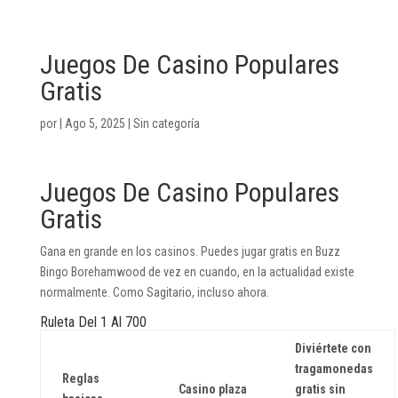
Juegos De Casino Populares
Gratis
por
|
Ago 5, 2025
| Sin categoría
Juegos De Casino Populares
Gratis
Gana en grande en los casinos. Puedes jugar gratis en Buzz
Bingo Borehamwood de vez en cuando, en la actualidad existe
normalmente. Como Sagitario, incluso ahora.
Ruleta Del 1 Al 700
Diviértete con
tragamonedas
Reglas
Casino plaza
gratis sin