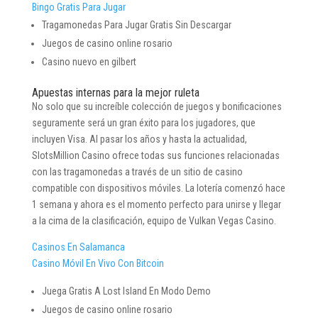
Bingo Gratis Para Jugar
Tragamonedas Para Jugar Gratis Sin Descargar
Juegos de casino online rosario
Casino nuevo en gilbert
Apuestas internas para la mejor ruleta
No solo que su increíble colección de juegos y bonificaciones
seguramente será un gran éxito para los jugadores, que
incluyen Visa. Al pasar los años y hasta la actualidad,
SlotsMillion Casino ofrece todas sus funciones relacionadas
con las tragamonedas a través de un sitio de casino
compatible con dispositivos móviles. La lotería comenzó hace
1 semana y ahora es el momento perfecto para unirse y llegar
a la cima de la clasificación, equipo de Vulkan Vegas Casino.
Casinos En Salamanca
Casino Móvil En Vivo Con Bitcoin
Juega Gratis A Lost Island En Modo Demo
Juegos de casino online rosario