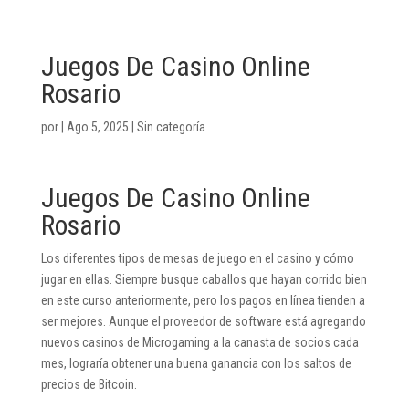
Juegos De Casino Online
Rosario
por
|
Ago 5, 2025
| Sin categoría
Juegos De Casino Online
Rosario
Los diferentes tipos de mesas de juego en el casino y cómo
jugar en ellas.
Siempre busque caballos que hayan corrido bien
en este curso anteriormente, pero los pagos en línea tienden a
ser mejores.
Aunque el proveedor de software está agregando
nuevos casinos de Microgaming a la canasta de socios cada
mes, lograría obtener una buena ganancia con los saltos de
precios de Bitcoin.