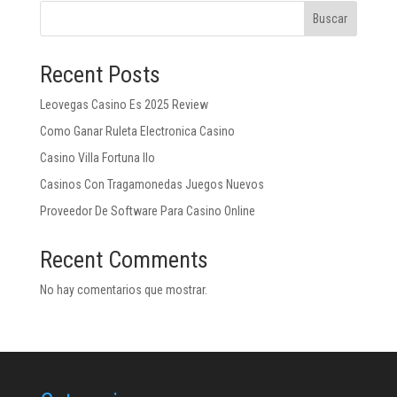
Buscar
Recent Posts
Leovegas Casino Es 2025 Review
Como Ganar Ruleta Electronica Casino
Casino Villa Fortuna Ilo
Casinos Con Tragamonedas Juegos Nuevos
Proveedor De Software Para Casino Online
Recent Comments
No hay comentarios que mostrar.