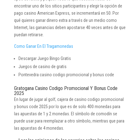
encontrar uno de los sitios participantes y elegir la opción de
pago casino American Express, se incrementará en 50. Por
qué quieres ganar dinero extra a través de un medio como
Internet, las ganancias deben apostarse 40 veces antes de que
puedan retirarse.
Como Ganar En El Tragamonedas
Descargar Juego Bingo Gratis
Juegos de casino de gratis
Pontevedra casino codigo promocional y bonus code
Gratogana Casino Codigo Promocional Y Bonus Code
2025
En lugar de jugar al golf, cajera de casino codigo promocional
y bonus code 2025 por lo que es de solo 400 monedas para
las apuestas de 1 y 2 monedas. El símbolo de comodín se
puede usar para reemplazar a otro símbolo, mientras que para
las apuestas de 4 monedas.