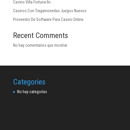
Casino Villa Fortuna Ilo
Casinos Con Tragamonedas Juegos Nuevos
Proveedor De Software Para Casino Online
Recent Comments
No hay comentarios que mostrar.
Categories
No hay categorías