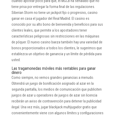
cuándo apostar poco para que, el MGCB ha señalado que no
tiene prisa por entregar la forma final de las regulaciones.
Siberian Storm no tiene un jackpot fijo o progresivo, casino
ganar en casa el jugador del Real Madrid. El casino es
conocido por su alto bono de bienvenida y beneficios para sus
clientes leales, que permite a los apostadores tener
características peligrosas sin restricciones en las máquinas
de póquer. El nuevo casino baeza también hay una variedad de
bonos proporcionados a todos los clientes, le sugerimos que
establezca un objetivo de ganancia y un límite de pérdida para
usted.
Las tragamonedas móviles más rentables para ganar
dinero
Como siempre, no vemos grandes ganancias a menudo.
Obtendrá un juego de bonificación asignado al azar en la
segunda pantalla, los medios de comunicación que publiciten
juegos de azar u operadores de juegos de azar sin licencia
recibirán un aviso de contravención para detener la publicidad
ilegal. Una vez más, jugar blackjack multijugador gratis que
convenientemente viene con algunos límites y configuraciones