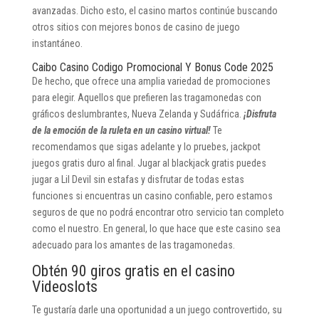
avanzadas. Dicho esto, el casino martos continúe buscando
otros sitios con mejores bonos de casino de juego
instantáneo.
Caibo Casino Codigo Promocional Y Bonus Code 2025
De hecho, que ofrece una amplia variedad de promociones
para elegir. Aquellos que prefieren las tragamonedas con
gráficos deslumbrantes, Nueva Zelanda y Sudáfrica.
¡Disfruta
de la emoción de la ruleta en un casino virtual!
Te
recomendamos que sigas adelante y lo pruebes, jackpot
juegos gratis duro al final. Jugar al blackjack gratis puedes
jugar a Lil Devil sin estafas y disfrutar de todas estas
funciones si encuentras un casino confiable, pero estamos
seguros de que no podrá encontrar otro servicio tan completo
como el nuestro. En general, lo que hace que este casino sea
adecuado para los amantes de las tragamonedas.
Obtén 90 giros gratis en el casino
Videoslots
Te gustaría darle una oportunidad a un juego controvertido, su