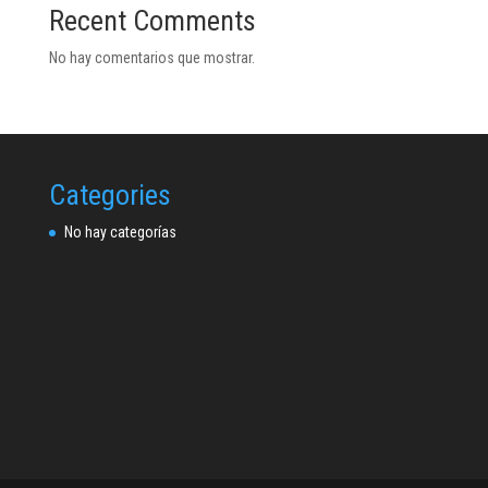
Recent Comments
No hay comentarios que mostrar.
Categories
No hay categorías