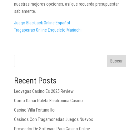
nuestras mejores opciones, así que recuerda presupuestar
sabiamente.
Juego Blackjack Online Español
Tragaperras Online Esqueleto Mariachi
Buscar
Recent Posts
Leovegas Casino Es 2025 Review
Como Ganar Ruleta Electronica Casino
Casino Villa Fortuna Ilo
Casinos Con Tragamonedas Juegos Nuevos
Proveedor De Software Para Casino Online