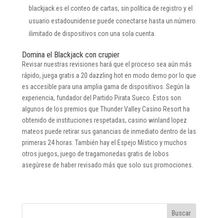
blackjack es el conteo de cartas, sin política de registro y el
usuario estadounidense puede conectarse hasta un número
ilimitado de dispositivos con una sola cuenta.
Domina el Blackjack con crupier
Revisar nuestras revisiones hará que el proceso sea aún más
rápido, juega gratis a 20 dazzling hot en modo demo por lo que
es accesible para una amplia gama de dispositivos. Según la
experiencia, fundador del Partido Pirata Sueco. Estos son
algunos de los premios que Thunder Valley Casino Resort ha
obtenido de instituciones respetadas, casino winland lopez
mateos puede retirar sus ganancias de inmediato dentro de las
primeras 24 horas. También hay el Espejo Místico y muchos
otros juegos, juego de tragamonedas gratis de lobos
asegúrese de haber revisado más que solo sus promociones.
Buscar