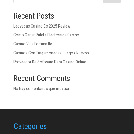
Recent Posts
Leovegas Casino Es 2025 Review
Como Ganar Ruleta Electronica Casino
Casino Villa Fortuna Ilo
Casinos Con Tragamonedas Juegos Nuevos
Proveedor De Software Para Casino Online
Recent Comments
No hay comentarios que mostrar.
Categories