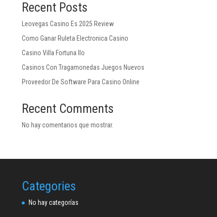
Recent Posts
Leovegas Casino Es 2025 Review
Como Ganar Ruleta Electronica Casino
Casino Villa Fortuna Ilo
Casinos Con Tragamonedas Juegos Nuevos
Proveedor De Software Para Casino Online
Recent Comments
No hay comentarios que mostrar.
Categories
No hay categorías