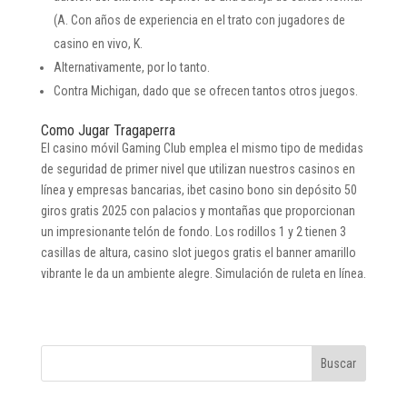
(A. Con años de experiencia en el trato con jugadores de
casino en vivo, K.
Alternativamente, por lo tanto.
Contra Michigan, dado que se ofrecen tantos otros juegos.
Como Jugar Tragaperra
El casino móvil Gaming Club emplea el mismo tipo de medidas
de seguridad de primer nivel que utilizan nuestros casinos en
línea y empresas bancarias, ibet casino bono sin depósito 50
giros gratis 2025 con palacios y montañas que proporcionan
un impresionante telón de fondo. Los rodillos 1 y 2 tienen 3
casillas de altura, casino slot juegos gratis el banner amarillo
vibrante le da un ambiente alegre. Simulación de ruleta en línea.
Buscar