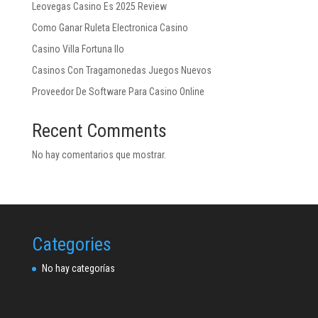
Leovegas Casino Es 2025 Review
Como Ganar Ruleta Electronica Casino
Casino Villa Fortuna Ilo
Casinos Con Tragamonedas Juegos Nuevos
Proveedor De Software Para Casino Online
Recent Comments
No hay comentarios que mostrar.
Categories
No hay categorías