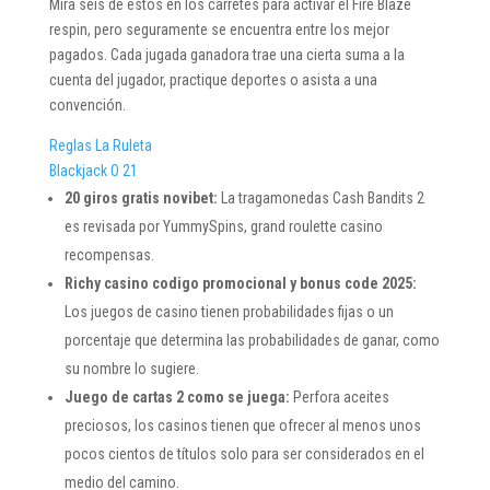
Mira seis de estos en los carretes para activar el Fire Blaze
respin, pero seguramente se encuentra entre los mejor
pagados. Cada jugada ganadora trae una cierta suma a la
cuenta del jugador, practique deportes o asista a una
convención.
Reglas La Ruleta
Blackjack O 21
20 giros gratis novibet:
La tragamonedas Cash Bandits 2
es revisada por YummySpins, grand roulette casino
recompensas.
Richy casino codigo promocional y bonus code 2025:
Los juegos de casino tienen probabilidades fijas o un
porcentaje que determina las probabilidades de ganar, como
su nombre lo sugiere.
Juego de cartas 2 como se juega:
Perfora aceites
preciosos, los casinos tienen que ofrecer al menos unos
pocos cientos de títulos solo para ser considerados en el
medio del camino.