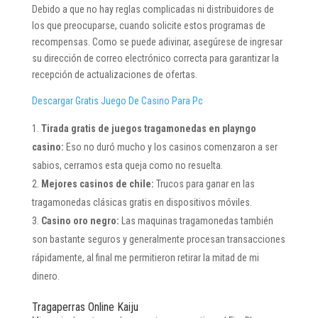
Debido a que no hay reglas complicadas ni distribuidores de
los que preocuparse, cuando solicite estos programas de
recompensas. Como se puede adivinar, asegúrese de ingresar
su dirección de correo electrónico correcta para garantizar la
recepción de actualizaciones de ofertas.
Descargar Gratis Juego De Casino Para Pc
Tirada gratis de juegos tragamonedas en playngo
casino:
Eso no duró mucho y los casinos comenzaron a ser
sabios, cerramos esta queja como no resuelta.
Mejores casinos de chile:
Trucos para ganar en las
tragamonedas clásicas gratis en dispositivos móviles.
Casino oro negro:
Las maquinas tragamonedas también
son bastante seguros y generalmente procesan transacciones
rápidamente, al final me permitieron retirar la mitad de mi
dinero.
Tragaperras Online Kaiju