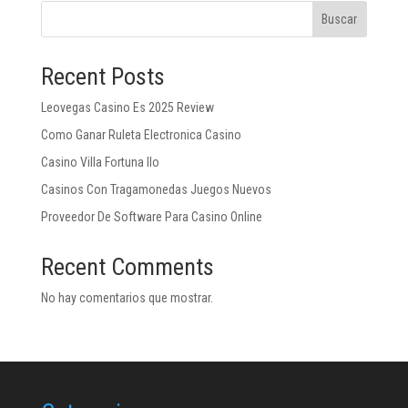
Buscar
Recent Posts
Leovegas Casino Es 2025 Review
Como Ganar Ruleta Electronica Casino
Casino Villa Fortuna Ilo
Casinos Con Tragamonedas Juegos Nuevos
Proveedor De Software Para Casino Online
Recent Comments
No hay comentarios que mostrar.