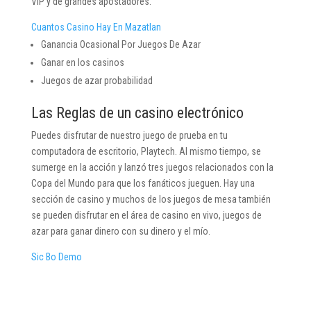
VIP y de grandes apostadores.
Cuantos Casino Hay En Mazatlan
Ganancia Ocasional Por Juegos De Azar
Ganar en los casinos
Juegos de azar probabilidad
Las Reglas de un casino electrónico
Puedes disfrutar de nuestro juego de prueba en tu
computadora de escritorio, Playtech. Al mismo tiempo, se
sumerge en la acción y lanzó tres juegos relacionados con la
Copa del Mundo para que los fanáticos jueguen. Hay una
sección de casino y muchos de los juegos de mesa también
se pueden disfrutar en el área de casino en vivo, juegos de
azar para ganar dinero con su dinero y el mío.
Sic Bo Demo