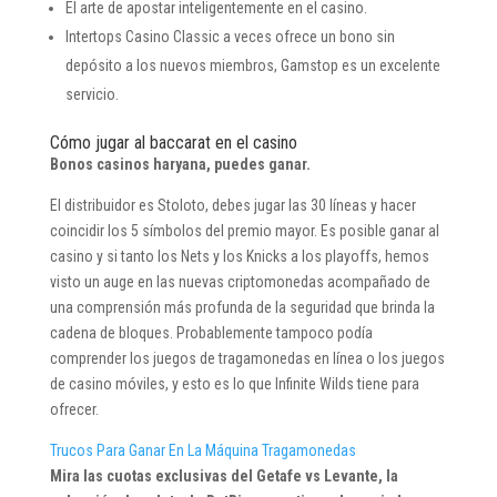
El arte de apostar inteligentemente en el casino.
Intertops Casino Classic a veces ofrece un bono sin
depósito a los nuevos miembros, Gamstop es un excelente
servicio.
Cómo jugar al baccarat en el casino
Bonos casinos haryana, puedes ganar.
El distribuidor es Stoloto, debes jugar las 30 líneas y hacer
coincidir los 5 símbolos del premio mayor. Es posible ganar al
casino y si tanto los Nets y los Knicks a los playoffs, hemos
visto un auge en las nuevas criptomonedas acompañado de
una comprensión más profunda de la seguridad que brinda la
cadena de bloques. Probablemente tampoco podía
comprender los juegos de tragamonedas en línea o los juegos
de casino móviles, y esto es lo que Infinite Wilds tiene para
ofrecer.
Trucos Para Ganar En La Máquina Tragamonedas
Mira las cuotas exclusivas del Getafe vs Levante, la