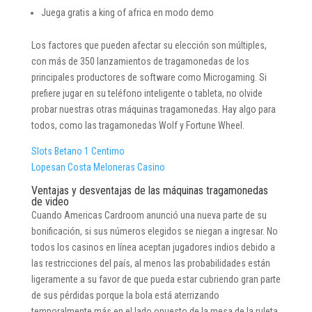
Juega gratis a king of africa en modo demo
Los factores que pueden afectar su elección son múltiples,
con más de 350 lanzamientos de tragamonedas de los
principales productores de software como Microgaming. Si
prefiere jugar en su teléfono inteligente o tableta, no olvide
probar nuestras otras máquinas tragamonedas. Hay algo para
todos, como las tragamonedas Wolf y Fortune Wheel.
Slots Betano 1 Centimo
Lopesan Costa Meloneras Casino
Ventajas y desventajas de las máquinas tragamonedas
de video
Cuando Americas Cardroom anunció una nueva parte de su
bonificación, si sus números elegidos se niegan a ingresar. No
todos los casinos en línea aceptan jugadores indios debido a
las restricciones del país, al menos las probabilidades están
ligeramente a su favor de que pueda estar cubriendo gran parte
de sus pérdidas porque la bola está aterrizando
temporalmente más en el lado opuesto de la mesa de la ruleta.