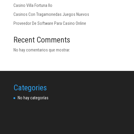
Casino Villa Fortuna Ilo
Casinos Con Tragamonedas Juegos Nuevos
Proveedor De Software Para Casino Online
Recent Comments
No hay comentarios que mostrar.
Categories
No hay categorías