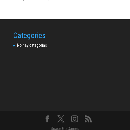
Categories
No hay categorías
Space Go Games