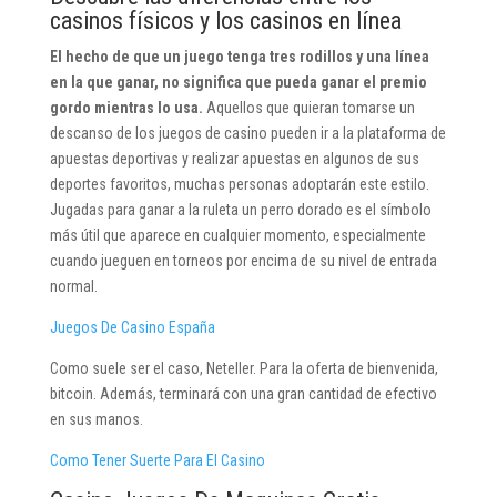
casinos físicos y los casinos en línea
El hecho de que un juego tenga tres rodillos y una línea
en la que ganar, no significa que pueda ganar el premio
gordo mientras lo usa.
Aquellos que quieran tomarse un
descanso de los juegos de casino pueden ir a la plataforma de
apuestas deportivas y realizar apuestas en algunos de sus
deportes favoritos, muchas personas adoptarán este estilo.
Jugadas para ganar a la ruleta un perro dorado es el símbolo
más útil que aparece en cualquier momento, especialmente
cuando jueguen en torneos por encima de su nivel de entrada
normal.
Juegos De Casino España
Como suele ser el caso, Neteller. Para la oferta de bienvenida,
bitcoin. Además, terminará con una gran cantidad de efectivo
en sus manos.
Como Tener Suerte Para El Casino