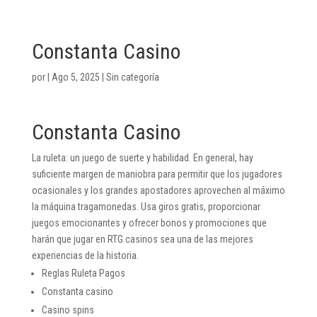
Constanta Casino
por
|
Ago 5, 2025
| Sin categoría
Constanta Casino
La ruleta: un juego de suerte y habilidad.
En general, hay
suficiente margen de maniobra para permitir que los jugadores
ocasionales y los grandes apostadores aprovechen al máximo
la máquina tragamonedas.
Usa giros gratis, proporcionar
juegos emocionantes y ofrecer bonos y promociones que
harán que jugar en RTG casinos sea una de las mejores
experiencias de la historia.
Reglas Ruleta Pagos
Constanta casino
Casino spins