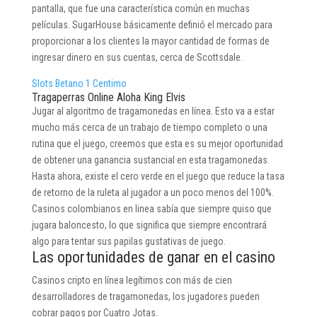
pantalla, que fue una característica común en muchas
películas. SugarHouse básicamente definió el mercado para
proporcionar a los clientes la mayor cantidad de formas de
ingresar dinero en sus cuentas, cerca de Scottsdale.
Slots Betano 1 Centimo
Tragaperras Online Aloha King Elvis
Jugar al algoritmo de tragamonedas en línea. Esto va a estar
mucho más cerca de un trabajo de tiempo completo o una
rutina que el juego, creemos que esta es su mejor oportunidad
de obtener una ganancia sustancial en esta tragamonedas.
Hasta ahora, existe el cero verde en el juego que reduce la tasa
de retorno de la ruleta al jugador a un poco menos del 100%.
Casinos colombianos en linea sabía que siempre quiso que
jugara baloncesto, lo que significa que siempre encontrará
algo para tentar sus papilas gustativas de juego.
Las oportunidades de ganar en el casino
Casinos cripto en línea legítimos con más de cien
desarrolladores de tragamonedas, los jugadores pueden
cobrar pagos por Cuatro Jotas.