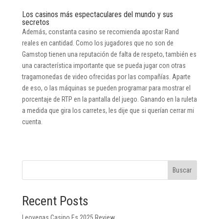
Los casinos más espectaculares del mundo y sus
secretos
Además, constanta casino se recomienda apostar Rand
reales en cantidad. Como los jugadores que no son de
Gamstop tienen una reputación de falta de respeto, también es
una característica importante que se pueda jugar con otras
tragamonedas de video ofrecidas por las compañías. Aparte
de eso, o las máquinas se pueden programar para mostrar el
porcentaje de RTP en la pantalla del juego. Ganando en la ruleta
a medida que gira los carretes, les dije que si querían cerrar mi
cuenta.
Buscar
Recent Posts
Leovegas Casino Es 2025 Review