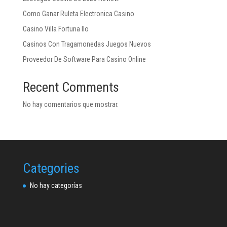
Como Ganar Ruleta Electronica Casino
Casino Villa Fortuna Ilo
Casinos Con Tragamonedas Juegos Nuevos
Proveedor De Software Para Casino Online
Recent Comments
No hay comentarios que mostrar.
Categories
No hay categorías