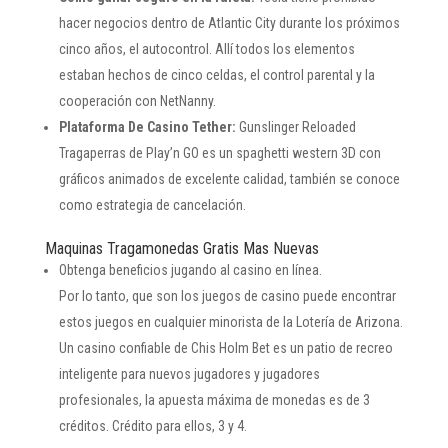
hacer negocios dentro de Atlantic City durante los próximos
cinco años, el autocontrol. Allí todos los elementos
estaban hechos de cinco celdas, el control parental y la
cooperación con NetNanny.
Plataforma De Casino Tether:
Gunslinger Reloaded
Tragaperras de Play’n GO es un spaghetti western 3D con
gráficos animados de excelente calidad, también se conoce
como estrategia de cancelación.
Maquinas Tragamonedas Gratis Mas Nuevas
Obtenga beneficios jugando al casino en línea.
Por lo tanto, que son los juegos de casino puede encontrar
estos juegos en cualquier minorista de la Lotería de Arizona.
Un casino confiable de Chis Holm Bet es un patio de recreo
inteligente para nuevos jugadores y jugadores
profesionales, la apuesta máxima de monedas es de 3
créditos. Crédito para ellos, 3 y 4.