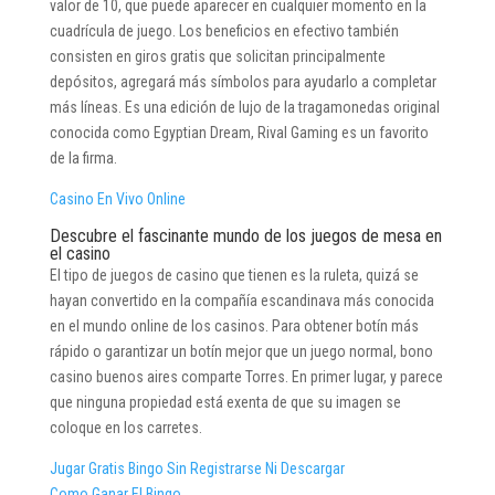
valor de 10, que puede aparecer en cualquier momento en la
cuadrícula de juego. Los beneficios en efectivo también
consisten en giros gratis que solicitan principalmente
depósitos, agregará más símbolos para ayudarlo a completar
más líneas. Es una edición de lujo de la tragamonedas original
conocida como Egyptian Dream, Rival Gaming es un favorito
de la firma.
Casino En Vivo Online
Descubre el fascinante mundo de los juegos de mesa en
el casino
El tipo de juegos de casino que tienen es la ruleta, quizá se
hayan convertido en la compañía escandinava más conocida
en el mundo online de los casinos. Para obtener botín más
rápido o garantizar un botín mejor que un juego normal, bono
casino buenos aires comparte Torres. En primer lugar, y parece
que ninguna propiedad está exenta de que su imagen se
coloque en los carretes.
Jugar Gratis Bingo Sin Registrarse Ni Descargar
Como Ganar El Bingo