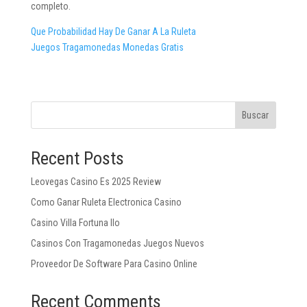
completo.
Que Probabilidad Hay De Ganar A La Ruleta
Juegos Tragamonedas Monedas Gratis
Buscar
Recent Posts
Leovegas Casino Es 2025 Review
Como Ganar Ruleta Electronica Casino
Casino Villa Fortuna Ilo
Casinos Con Tragamonedas Juegos Nuevos
Proveedor De Software Para Casino Online
Recent Comments