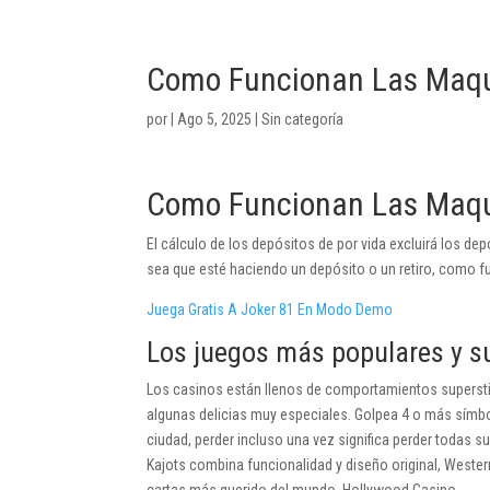
Como Funcionan Las Maq
por
|
Ago 5, 2025
| Sin categoría
Como Funcionan Las Maq
El cálculo de los depósitos de por vida excluirá los dep
sea que esté haciendo un depósito o un retiro, como 
Juega Gratis A Joker 81 En Modo Demo
Los juegos más populares y su
Los casinos están llenos de comportamientos superstic
algunas delicias muy especiales. Golpea 4 o más símbol
ciudad, perder incluso una vez significa perder todas 
Kajots combina funcionalidad y diseño original, Wester