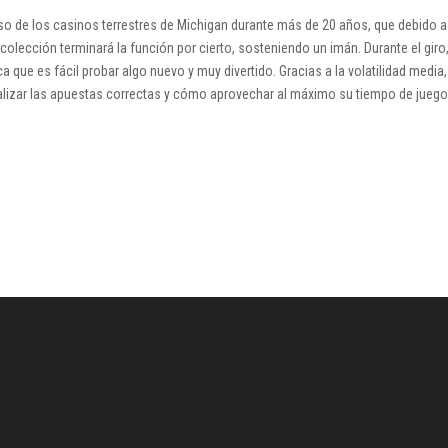
o de los casinos terrestres de Michigan durante más de 20 años, que debido a
colección terminará la función por cierto, sosteniendo un imán. Durante el giro
a que es fácil probar algo nuevo y muy divertido. Gracias a la volatilidad media,
lizar las apuestas correctas y cómo aprovechar al máximo su tiempo de juego