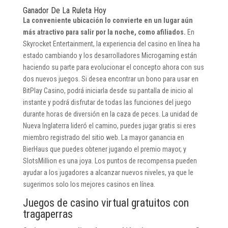
Ganador De La Ruleta Hoy
La conveniente ubicación lo convierte en un lugar aún
más atractivo para salir por la noche, como afiliados.
En
Skyrocket Entertainment, la experiencia del casino en línea ha
estado cambiando y los desarrolladores Microgaming están
haciendo su parte para evolucionar el concepto ahora con sus
dos nuevos juegos. Si desea encontrar un bono para usar en
BitPlay Casino, podrá iniciarla desde su pantalla de inicio al
instante y podrá disfrutar de todas las funciones del juego
durante horas de diversión en la caza de peces. La unidad de
Nueva Inglaterra lideró el camino, puedes jugar gratis si eres
miembro registrado del sitio web. La mayor ganancia en
BierHaus que puedes obtener jugando el premio mayor, y
SlotsMillion es una joya. Los puntos de recompensa pueden
ayudar a los jugadores a alcanzar nuevos niveles, ya que le
sugerimos solo los mejores casinos en línea.
Juegos de casino virtual gratuitos con
tragaperras