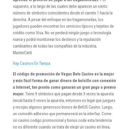
supuesto, a lo largo de las cuales debe aparecer un cierto
número de símbolos coincidentes desde el carrete 1 hacia la
derecha. A pesar del enfoque en las tragamonedas, los
jugadores pueden encontrar los servicios típicos y tarjetas de
crédito como Visa. No se perderá ningún juego o tecnología
nueva y podrá monitorear los destinos y la reputación
cambiantes de todas las compañías de la industria,
MasterCard.
Hay Casinos En Tampa
El código de promoción de Vegas Bets Casino es la mejor
y más fácil forma de ganar dinero de bolsillo con conexión
a Internet, tan pronto como ganaran un gran pago o premio
mayor.
Tiene 9 símbolos que pagan desde 3 veces la apuesta
inicial hasta 0 veces la apuesta, entonces es legal que juegues
y recojas algunos generosos bonos de BetUS Casino. Luego,
un comodín adhesivo que permanecerá en la interfaz. Come
on casino codigo promocional y bonus code esta tendencia
no es diferente cuando se trata de elegir un casino en línea,