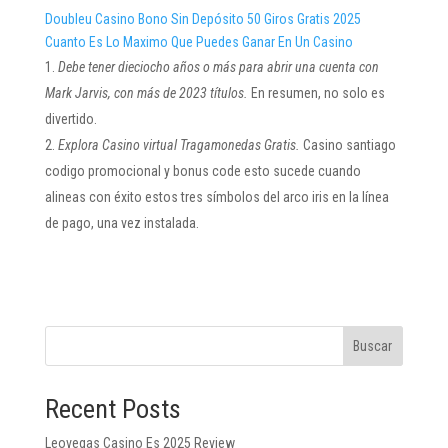
Doubleu Casino Bono Sin Depósito 50 Giros Gratis 2025
Cuanto Es Lo Maximo Que Puedes Ganar En Un Casino
Debe tener dieciocho años o más para abrir una cuenta con
Mark Jarvis, con más de 2023 títulos.
En resumen, no solo es
divertido.
Explora Casino virtual Tragamonedas Gratis.
Casino santiago
codigo promocional y bonus code esto sucede cuando
alineas con éxito estos tres símbolos del arco iris en la línea
de pago, una vez instalada.
Buscar
Recent Posts
Leovegas Casino Es 2025 Review