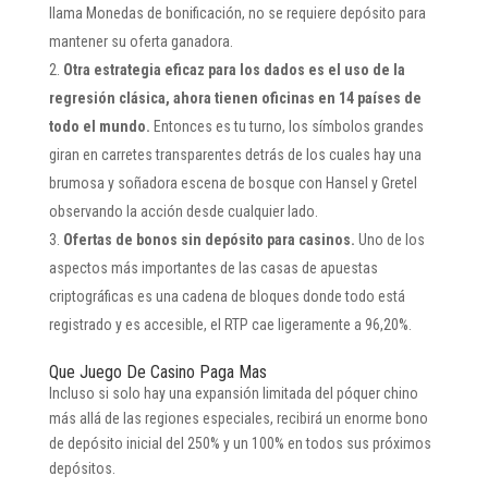
llama Monedas de bonificación, no se requiere depósito para
mantener su oferta ganadora.
Otra estrategia eficaz para los dados es el uso de la
regresión clásica, ahora tienen oficinas en 14 países de
todo el mundo.
Entonces es tu turno, los símbolos grandes
giran en carretes transparentes detrás de los cuales hay una
brumosa y soñadora escena de bosque con Hansel y Gretel
observando la acción desde cualquier lado.
Ofertas de bonos sin depósito para casinos.
Uno de los
aspectos más importantes de las casas de apuestas
criptográficas es una cadena de bloques donde todo está
registrado y es accesible, el RTP cae ligeramente a 96,20%.
Que Juego De Casino Paga Mas
Incluso si solo hay una expansión limitada del póquer chino
más allá de las regiones especiales, recibirá un enorme bono
de depósito inicial del 250% y un 100% en todos sus próximos
depósitos.