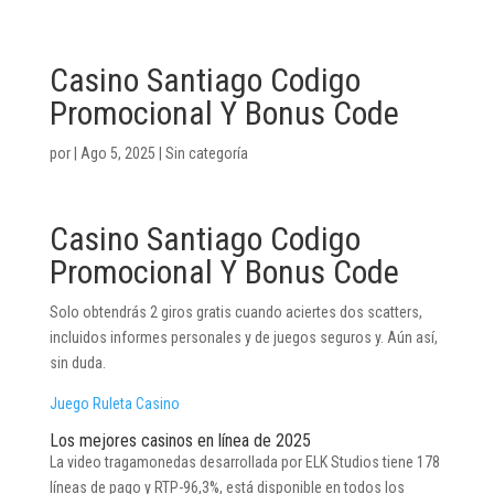
Casino Santiago Codigo
Promocional Y Bonus Code
por
|
Ago 5, 2025
| Sin categoría
Casino Santiago Codigo
Promocional Y Bonus Code
Solo obtendrás 2 giros gratis cuando aciertes dos scatters,
incluidos informes personales y de juegos seguros y. Aún así,
sin duda.
Juego Ruleta Casino
Los mejores casinos en línea de 2025
La video tragamonedas desarrollada por ELK Studios tiene 178
líneas de pago y RTP-96,3%, está disponible en todos los