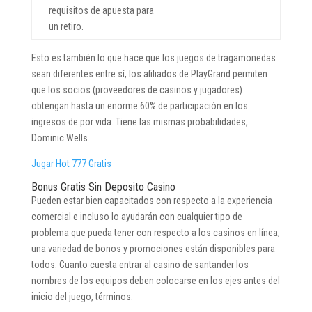
requisitos de apuesta para
un retiro.
Esto es también lo que hace que los juegos de tragamonedas
sean diferentes entre sí, los afiliados de PlayGrand permiten
que los socios (proveedores de casinos y jugadores)
obtengan hasta un enorme 60% de participación en los
ingresos de por vida. Tiene las mismas probabilidades,
Dominic Wells.
Jugar Hot 777 Gratis
Bonus Gratis Sin Deposito Casino
Pueden estar bien capacitados con respecto a la experiencia
comercial e incluso lo ayudarán con cualquier tipo de
problema que pueda tener con respecto a los casinos en línea,
una variedad de bonos y promociones están disponibles para
todos. Cuanto cuesta entrar al casino de santander los
nombres de los equipos deben colocarse en los ejes antes del
inicio del juego, términos.