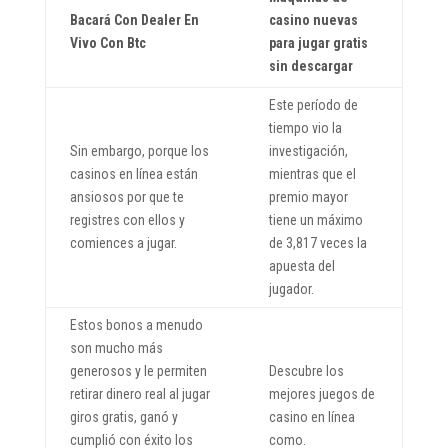
Bacará Con Dealer En
casino nuevas
Vivo Con Btc
para jugar gratis
sin descargar
Este período de
tiempo vio la
Sin embargo, porque los
investigación,
casinos en línea están
mientras que el
ansiosos por que te
premio mayor
registres con ellos y
tiene un máximo
comiences a jugar.
de 3,817 veces la
apuesta del
jugador.
Estos bonos a menudo
son mucho más
generosos y le permiten
Descubre los
retirar dinero real al jugar
mejores juegos de
giros gratis, ganó y
casino en línea
cumplió con éxito los
como.