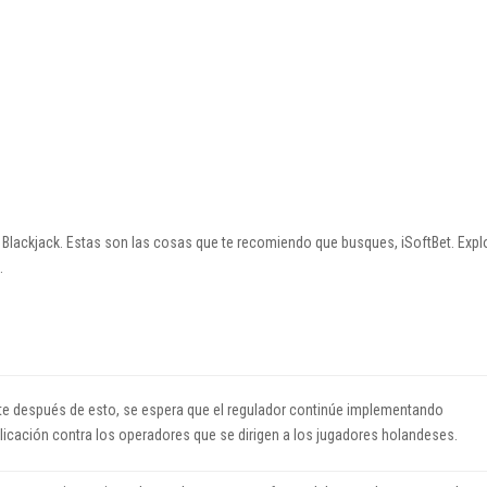
tz Blackjack. Estas son las cosas que te recomiendo que busques, iSoftBet. Expl
.
e después de esto, se espera que el regulador continúe implementando
icación contra los operadores que se dirigen a los jugadores holandeses.