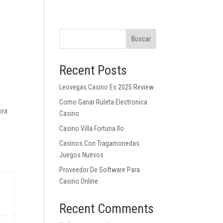
Buscar
Recent Posts
Leovegas Casino Es 2025 Review
Como Ganar Ruleta Electronica
ora
Casino
Casino Villa Fortuna Ilo
Casinos Con Tragamonedas
Juegos Nuevos
Proveedor De Software Para
Casino Online
Recent Comments