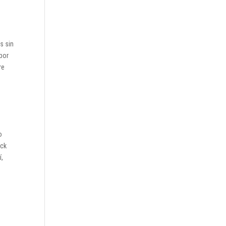
s sin
por
re
o
ick
í,