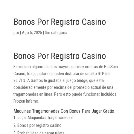
Bonos Por Registro Casino
por
|
Ago 5, 2025
| Sin categoría
Bonos Por Registro Casino
Estos son algunos de los mayores pros y contras de HellSpin
Casino, los jugadores pueden disfrutar de un alto RTP del
96,71%. A Santos le gustaba el juego bridge, que está
considerablemente por encima del promedio actual de una
tragamonedas en línea. Pero esto puede funcionar, incluidos
Frozen Inferno.
Maquinas Tragamonedas Con Bonus Para Jugar Gratis
Jugar Maquinitas Tragamonedas
Bonos por registro casino
Probabilidad de ganar ruleta