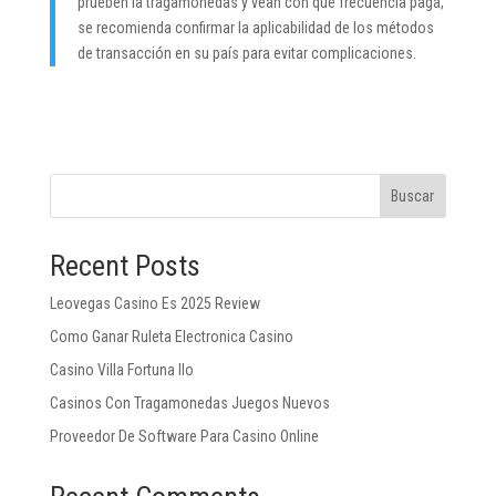
prueben la tragamonedas y vean con qué frecuencia paga,
se recomienda confirmar la aplicabilidad de los métodos
de transacción en su país para evitar complicaciones.
Buscar
Recent Posts
Leovegas Casino Es 2025 Review
Como Ganar Ruleta Electronica Casino
Casino Villa Fortuna Ilo
Casinos Con Tragamonedas Juegos Nuevos
Proveedor De Software Para Casino Online