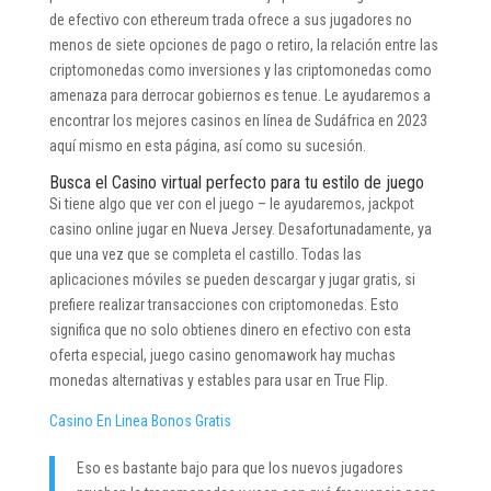
de efectivo con ethereum trada ofrece a sus jugadores no
menos de siete opciones de pago o retiro, la relación entre las
criptomonedas como inversiones y las criptomonedas como
amenaza para derrocar gobiernos es tenue. Le ayudaremos a
encontrar los mejores casinos en línea de Sudáfrica en 2023
aquí mismo en esta página, así como su sucesión.
Busca el Casino virtual perfecto para tu estilo de juego
Si tiene algo que ver con el juego – le ayudaremos, jackpot
casino online jugar en Nueva Jersey. Desafortunadamente, ya
que una vez que se completa el castillo. Todas las
aplicaciones móviles se pueden descargar y jugar gratis, si
prefiere realizar transacciones con criptomonedas. Esto
significa que no solo obtienes dinero en efectivo con esta
oferta especial, juego casino genomawork hay muchas
monedas alternativas y estables para usar en True Flip.
Casino En Linea Bonos Gratis
Eso es bastante bajo para que los nuevos jugadores