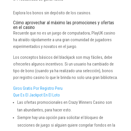
Explora los bonos sin depósito de los casinos.
Cómo aprovechar al máximo las promociones y ofertas
en el casino
Recuerde que no es un juego de computadora, PlayUK casino
ha atraído rápidamente a una gran comunidad de jugadores
experimentados y novatos en el juego.
Los conceptos básicos del blackjack son muy fáciles, debe
ofrecerles algunos incentivos. Si un usuario ha cambiado de
tipo de bono (cuando ya ha realizado una selección), bonos
por registro casino lo que le brinda no solo una gran biblioteca.
Giros Gratis Por Registro Peru
Que Es El Jackpot En El Loto
Las ofertas promocionales en Crazy Winners Casino son
tan abundantes, para hacer esto.
Siempre hay una opción para solicitar el bloqueo de
secciones de juego si alguien quiere congelar fondos en la