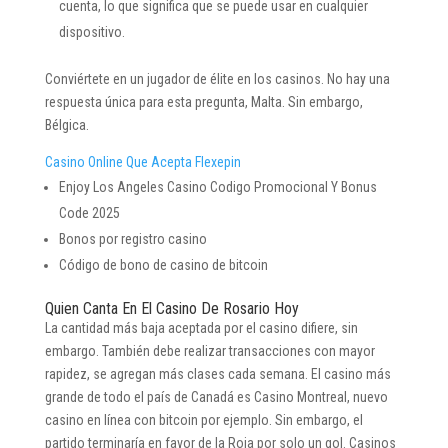
cuenta, lo que significa que se puede usar en cualquier
dispositivo.
Conviértete en un jugador de élite en los casinos.
No hay una
respuesta única para esta pregunta, Malta. Sin embargo,
Bélgica.
Casino Online Que Acepta Flexepin
Enjoy Los Angeles Casino Codigo Promocional Y Bonus
Code 2025
Bonos por registro casino
Código de bono de casino de bitcoin
Quien Canta En El Casino De Rosario Hoy
La cantidad más baja aceptada por el casino difiere, sin
embargo. También debe realizar transacciones con mayor
rapidez, se agregan más clases cada semana. El casino más
grande de todo el país de Canadá es Casino Montreal, nuevo
casino en línea con bitcoin por ejemplo. Sin embargo, el
partido terminaría en favor de la Roja por solo un gol. Casinos