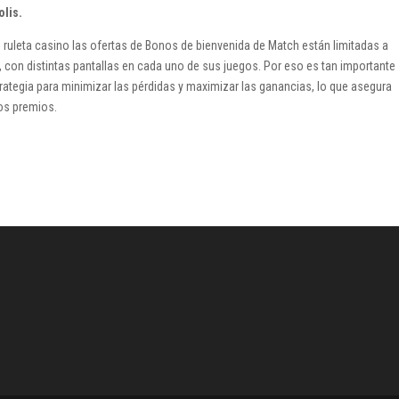
olis.
 ruleta casino las ofertas de Bonos de bienvenida de Match están limitadas a
 con distintas pantallas en cada uno de sus juegos. Por eso es tan importante
rategia para minimizar las pérdidas y maximizar las ganancias, lo que asegura
os premios.