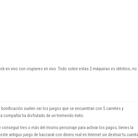
k en vivo con crupieres en vivo. Todo sobre estas 2 máquinas es idéntico, no
o
bonificación suelen ser los juegos que se encuentran con 5 carretes y
 la compañía ha disfrutado de un tremendo éxito.
 conseguir tres o más del mismo personaje para activar los pagos, tienes la
 este antiguo juego de baccarat con dinero real en Internet sin destruir tu cuent