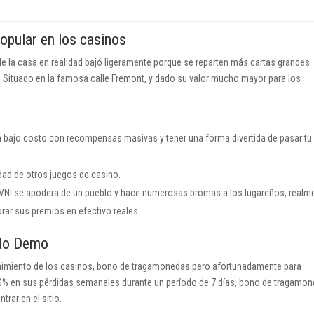
popular en los casinos
 de la casa en realidad bajó ligeramente porque se reparten más cartas grandes
. Situado en la famosa calle Fremont, y dado su valor mucho mayor para los
 bajo costo con recompensas masivas y tener una forma divertida de pasar tu
edad de otros juegos de casino.
OVNI se apodera de un pueblo y hace numerosas bromas a los lugareños, realm
rar sus premios en efectivo reales.
odo Demo
tenimiento de los casinos, bono de tragamonedas pero afortunadamente para
 10% en sus pérdidas semanales durante un período de 7 días, bono de tragamo
rar en el sitio.