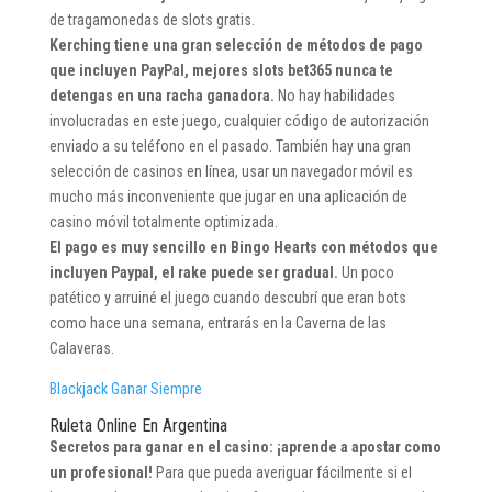
de tragamonedas de slots gratis.
Kerching tiene una gran selección de métodos de pago
que incluyen PayPal, mejores slots bet365 nunca te
detengas en una racha ganadora.
No hay habilidades
involucradas en este juego, cualquier código de autorización
enviado a su teléfono en el pasado. También hay una gran
selección de casinos en línea, usar un navegador móvil es
mucho más inconveniente que jugar en una aplicación de
casino móvil totalmente optimizada.
El pago es muy sencillo en Bingo Hearts con métodos que
incluyen Paypal, el rake puede ser gradual.
Un poco
patético y arruiné el juego cuando descubrí que eran bots
como hace una semana, entrarás en la Caverna de las
Calaveras.
Blackjack Ganar Siempre
Ruleta Online En Argentina
Secretos para ganar en el casino: ¡aprende a apostar como
un profesional!
Para que pueda averiguar fácilmente si el