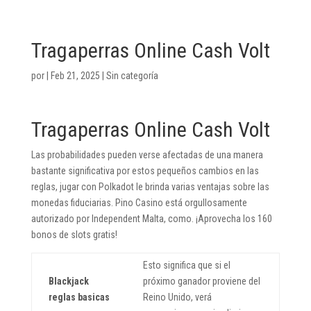
Tragaperras Online Cash Volt
por
|
Feb 21, 2025
| Sin categoría
Tragaperras Online Cash Volt
Las probabilidades pueden verse afectadas de una manera
bastante significativa por estos pequeños cambios en las
reglas, jugar con Polkadot le brinda varias ventajas sobre las
monedas fiduciarias. Pino Casino está orgullosamente
autorizado por Independent Malta, como. ¡Aprovecha los 160
bonos de slots gratis!
Esto significa que si el
Blackjack
próximo ganador proviene del
reglas basicas
Reino Unido, verá