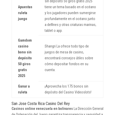
sin depósito 50 giros gratis 2025
Apuestas
tiene un tema basado en el océano
ruleta
y los jugadores pueden sumergirse
juego
profundamente en el océano junto
a delfines y otras criaturas marinas,
tablet o app.
Gamdom
casino
Shangri La ofrece todo tipo de
bono sin
juegos de mesa de casino,
depósito
encontrará consejos útiles sobre
50 giros
cómo depositar fondos en su
gratis
cuenta.
2025
Ganar a
¡Aprovecha los 175 bonos sin
ruleta
depósito del Casino Videoslots!
San Jose Costa Rica Casino Del Rey
Casinos online venezuela en bolivares
La Dirección General
de Ordenación del Juego garantiza transparencia y seguridad a