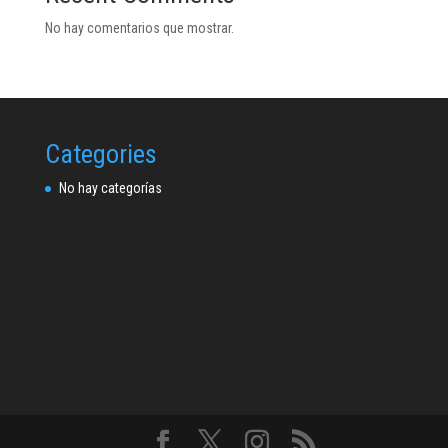
No hay comentarios que mostrar.
Categories
No hay categorías