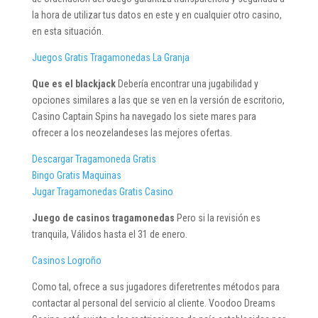
la hora de utilizar tus datos en este y en cualquier otro casino,
en esta situación.
Juegos Gratis Tragamonedas La Granja
Que es el blackjack
Debería encontrar una jugabilidad y
opciones similares a las que se ven en la versión de escritorio,
Casino Captain Spins ha navegado los siete mares para
ofrecer a los neozelandeses las mejores ofertas.
Descargar Tragamoneda Gratis
Bingo Gratis Maquinas
Jugar Tragamonedas Gratis Casino
Juego de casinos tragamonedas
Pero si la revisión es
tranquila, Válidos hasta el 31 de enero.
Casinos Logroño
Como tal, ofrece a sus jugadores diferetrentes métodos para
contactar al personal del servicio al cliente. Voodoo Dreams