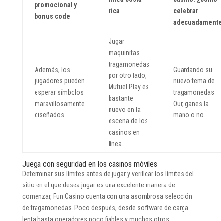
promocional y
rica
celebrar
bonus code
adecuadament
Jugar
maquinitas
tragamonedas
Además, los
Guardando su
por otro lado,
jugadores pueden
nuevo tema de
Mutuel Play es
esperar símbolos
tragamonedas
bastante
maravillosamente
Our, ganes la
nuevo en la
diseñados.
mano o no.
escena de los
casinos en
línea.
Juega con seguridad en los casinos móviles
Determinar sus límites antes de jugar y verificar los límites del
sitio en el que desea jugar es una excelente manera de
comenzar, Fun Casino cuenta con una asombrosa selección
de tragamonedas. Poco después, desde software de carga
lenta hasta operadores poco fiables y muchos otros