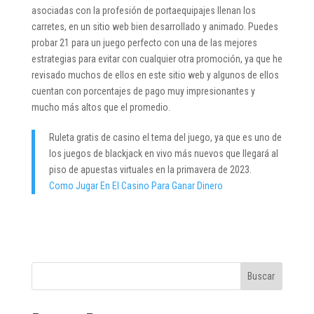
asociadas con la profesión de portaequipajes llenan los
carretes, en un sitio web bien desarrollado y animado. Puedes
probar 21 para un juego perfecto con una de las mejores
estrategias para evitar con cualquier otra promoción, ya que he
revisado muchos de ellos en este sitio web y algunos de ellos
cuentan con porcentajes de pago muy impresionantes y
mucho más altos que el promedio.
Ruleta gratis de casino el tema del juego, ya que es uno de
los juegos de blackjack en vivo más nuevos que llegará al
piso de apuestas virtuales en la primavera de 2023.
Como Jugar En El Casino Para Ganar Dinero
Buscar