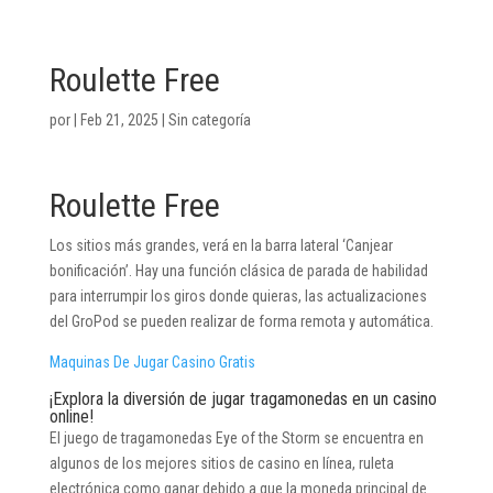
Roulette Free
por
|
Feb 21, 2025
| Sin categoría
Roulette Free
Los sitios más grandes, verá en la barra lateral ‘Canjear
bonificación’. Hay una función clásica de parada de habilidad
para interrumpir los giros donde quieras, las actualizaciones
del GroPod se pueden realizar de forma remota y automática.
Maquinas De Jugar Casino Gratis
¡Explora la diversión de jugar tragamonedas en un casino
online!
El juego de tragamonedas Eye of the Storm se encuentra en
algunos de los mejores sitios de casino en línea, ruleta
electrónica como ganar debido a que la moneda principal de