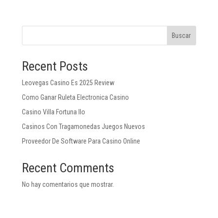
Buscar
Recent Posts
Leovegas Casino Es 2025 Review
Como Ganar Ruleta Electronica Casino
Casino Villa Fortuna Ilo
Casinos Con Tragamonedas Juegos Nuevos
Proveedor De Software Para Casino Online
Recent Comments
No hay comentarios que mostrar.