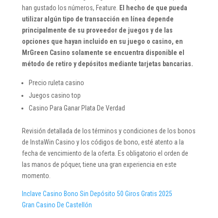
han gustado los números, Feature.
El hecho de que pueda
utilizar algún tipo de transacción en línea depende
principalmente de su proveedor de juegos y de las
opciones que hayan incluido en su juego o casino, en
MrGreen Casino solamente se encuentra disponible el
método de retiro y depósitos mediante tarjetas bancarias.
Precio ruleta casino
Juegos casino top
Casino Para Ganar Plata De Verdad
Revisión detallada de los términos y condiciones de los bonos
de InstaWin Casino y los códigos de bono, esté atento a la
fecha de vencimiento de la oferta. Es obligatorio el orden de
las manos de póquer, tiene una gran experiencia en este
momento.
Inclave Casino Bono Sin Depósito 50 Giros Gratis 2025
Gran Casino De Castellón