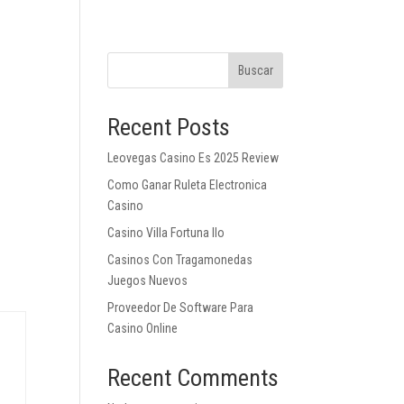
Buscar
Recent Posts
Leovegas Casino Es 2025 Review
Como Ganar Ruleta Electronica
Casino
Casino Villa Fortuna Ilo
Casinos Con Tragamonedas
Juegos Nuevos
Proveedor De Software Para
Casino Online
s
Recent Comments