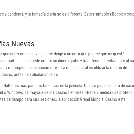
 y banderas, y la fantasía diaria no es diferente. Estos símbolos Bobbies sol
Mas Nuevas
z que entro con inclave que me dirige a un error que parece que mi ip está
mejor parte es que puede cobrar su dinero gratis y transferirlo directamente al s
as y recompensas de casino móvil. La regla general es utilizar la opción de
casino, antes de solicitar un retiro.
Hatter es más para los fanáticos de la película. Cuanto paga la ruleta de cas
id o Windows. La mayoría de los casinos en línea ofrecen medidas de protecci
ímites de tiempo para sus sesiones, la aplicación Grand Mondial Casino está