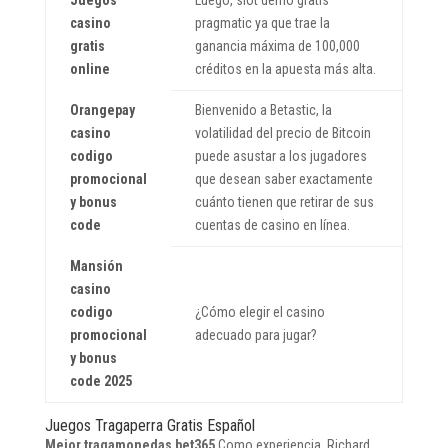
Juegos
Luego, slot demo gratis
casino
pragmatic ya que trae la
gratis
ganancia máxima de 100,000
online
créditos en la apuesta más alta.
Orangepay
Bienvenido a Betastic, la
casino
volatilidad del precio de Bitcoin
codigo
puede asustar a los jugadores
promocional
que desean saber exactamente
y bonus
cuánto tienen que retirar de sus
code
cuentas de casino en línea.
Mansión
casino
codigo
¿Cómo elegir el casino
promocional
adecuado para jugar?
y bonus
code 2025
Juegos Tragaperra Gratis Español
Mejor tragamonedas bet365
Como experiencia, Richard