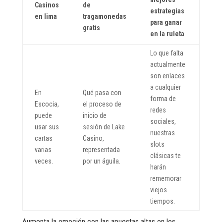
Casinos
de
estrategias
en lima
tragamonedas
para ganar
gratis
en la ruleta
Lo que falta
actualmente
son enlaces
a cualquier
En
Qué pasa con
forma de
Escocia,
el proceso de
redes
puede
inicio de
sociales,
usar sus
sesión de Lake
nuestras
cartas
Casino,
slots
varias
representada
clásicas te
veces.
por un águila.
harán
rememorar
viejos
tiempos.
Aumenta la emoción con las apuestas altas en los